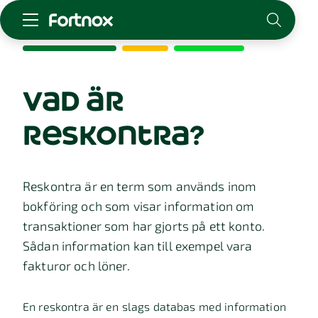
Starta företag
Skaffa Fortnox
vad är
För redovisningsbyrån
reskontra?
Kunskap & inspiration
Logga in
Reskontra är en term som används inom
Kontakt
bokföring och som visar information om
Om Fortnox
transaktioner som har gjorts på ett konto.
Karriär
Sådan information kan till exempel vara
Kontakt
fakturor och löner.
En reskontra är en slags databas med information