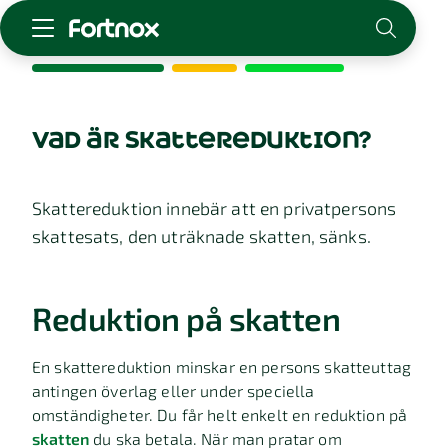
Starta företag
Skaffa Fortnox
vad är skattereduktion?
För redovisningsbyrån
Kunskap & inspiration
Skattereduktion innebär att en privatpersons
skattesats, den uträknade skatten, sänks.
Logga in
Kontakt
Om Fortnox
Reduktion på skatten
Karriär
Kontakt
En skattereduktion minskar en persons skatteuttag
antingen överlag eller under speciella
omständigheter. Du får helt enkelt en reduktion på
skatten
du ska betala. När man pratar om