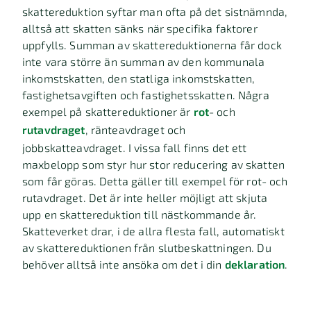
skattereduktion syftar man ofta på det sistnämnda,
alltså att skatten sänks när specifika faktorer
uppfylls. Summan av skattereduktionerna får dock
inte vara större än summan av den kommunala
inkomstskatten, den statliga inkomstskatten,
fastighetsavgiften och fastighetsskatten. Några
exempel på skattereduktioner är
rot
- och
rutavdraget
, ränteavdraget och
jobbskatteavdraget. I vissa fall finns det ett
maxbelopp som styr hur stor reducering av skatten
som får göras. Detta gäller till exempel för rot- och
rutavdraget. Det är inte heller möjligt att skjuta
upp en skattereduktion till nästkommande år.
Skatteverket drar, i de allra flesta fall, automatiskt
av skattereduktionen från slutbeskattningen. Du
behöver alltså inte ansöka om det i din
deklaration
.