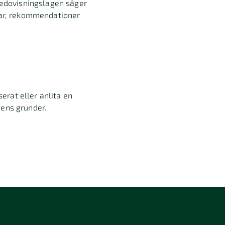
sredovisningslagen säger
agar, rekommendationer
serat eller anlita en
gens grunder.