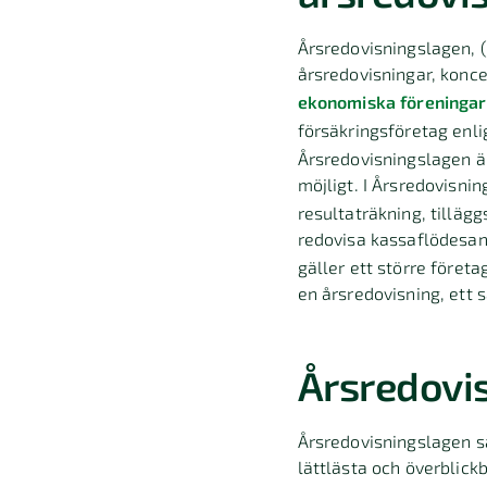
Årsredovisningslagen, (
årsredovisningar, konce
ekonomiska föreningar
försäkringsföretag enli
Årsredovisningslagen är
möjligt. I Årsredovisni
resultaträkning, tilläg
redovisa kassaflödesan
gäller ett större föret
en årsredovisning, ett s
Årsredovis
Årsredovisningslagen sä
lättlästa och överblick