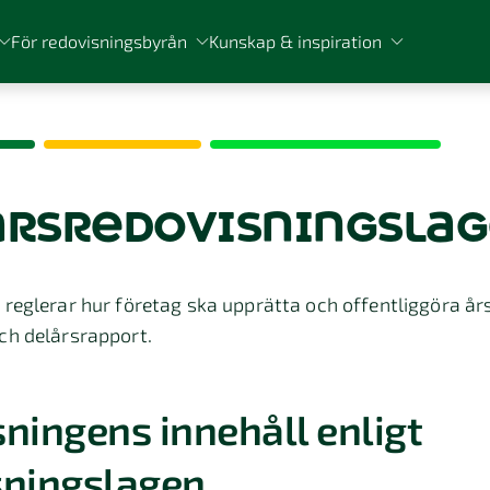
För redovisningsbyrån
Kunskap & inspiration
 årsredovisningsla
reglerar hur företag ska upprätta och offentliggöra år
ch delårsrapport.
ningens innehåll enligt
sningslagen