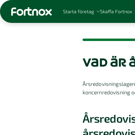
Starta företag
Skaffa Fortnox
vad är
Sök på Fortnox
Årsredovisningslagen 
koncernredovisning o
Årsredovis
årsredovi