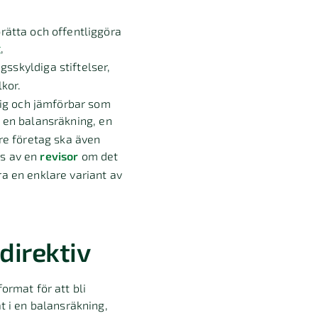
prätta och offentliggöra
g
,
ngsskyldiga stiftelser,
lkor.
dlig och jämförbar som
 en balansräkning, en
rre företag ska även
as av en
revisor
om det
ra en enklare variant av
direktiv
ormat för att bli
t i en balansräkning,