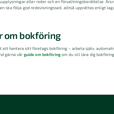
gsupplysningar eller noter och en förvaltningsberättelse. År
en ska följa god redovisningssed, alltså upprättas enligt l
r om bokföring
tt att hantera sitt företags bokföring – arbeta själv, automati
nd gärna vår
guide om bokföring
om du vill lära dig bokförin