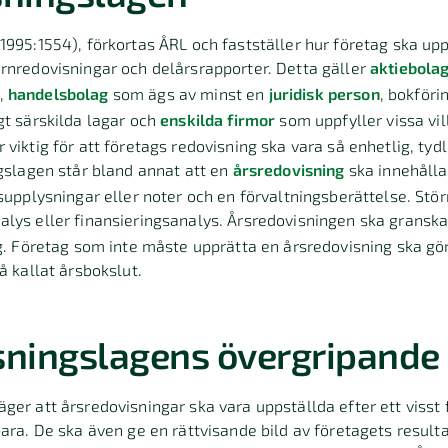
1995:1554), förkortas ÅRL och fastställer hur företag ska up
rnredovisningar och delårsrapporter. Detta gäller
aktiebola
,
handelsbolag
som ägs av minst en
juridisk person
, bokföri
gt särskilda lagar och
enskilda firmor
som uppfyller vissa vil
 viktig för att företags redovisning ska vara så enhetlig, ty
ngslagen står bland annat att en
årsredovisning
ska innehålla
gsupplysningar eller noter och en förvaltningsberättelse. Stö
alys eller finansieringsanalys. Årsredovisningen ska gransk
ag. Företag som inte måste upprätta en årsredovisning ska gö
å kallat årsbokslut.
ningslagens övergripande 
ger att årsredovisningar ska vara uppställda efter ett visst f
bara. De ska även ge en rättvisande bild av företagets resulta