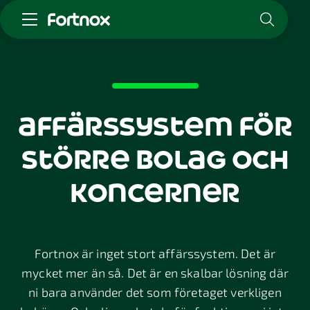
Starta företag
Skaffa Fortnox
För redovisningsbyrån
affärssystem
för
Kunskap & inspiration
större bolag och
Logga in
koncerner
Kontakt
Om Fortnox
Karriär
Kontakt
Fortnox är inget stort affärssystem. Det är
mycket mer än så. Det är en skalbar lösning där
ni bara använder det som företaget verkligen