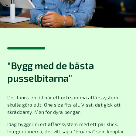
helt
med automatik.
din rapportering till
automatiskt.
en smartare nivå.
Det är även enkelt för
Fakturerar ni
företagets anställda att
med rot-, rut-
hantera tjänsteresor. All
eller grönt
rapportering sker i
avdrag? Då
Fortnox App, och
rapporterar ni
omvandlas till
smidigt till
löneunderlag med ett
Skatteverket via
"Bygg med de bästa
klick. Fungerar för både
smart
inrikes och utrikes resor
filuppladdning.
pusselbitarna"
– och självklart får ni
hjälp med att hålla koll
på regelverk och belopp.
Det fanns en tid när ett och samma affärssystem
skulle göra allt. One size fits all. Visst, det gick att
skräddarsy. Men för dyra pengar.
Idag bygger ni ert affärssystem med ett par klick.
Integrationerna, det vill säga “broarna” som kopplar