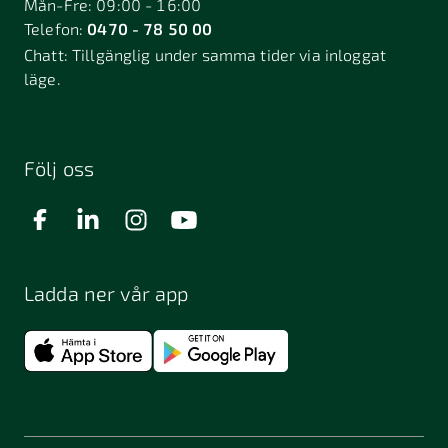
Mån-Fre: 09:00 - 16:00
Telefon:
0470 - 78 50 00
Deje
Djurhamn
Duved
Chatt:
Tillgänglig under samma tider via inloggat
Dösjebro
läge.
Edsbyn
Ekerö
Eksjö
Engelholm
Enhörna
Enköping
Enskede
Enskededalen
Eskilstuna
Följ oss
Eslöv
Falkenberg
Falköping
Falun
Farsta
Filipstad
Finspång
Ladda ner vår app
Fjugesta
Fjärdhundra
Fjärås
Flen
Floda
Forsa
Frändefors
Frösön
Fuengirola
Funäsdalen
Färjestaden
Föllinge
Garpenberg
Gislaved
Gnarp