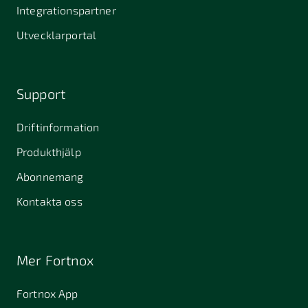
Stallarholmen
Gnesta
Karlstad
Integrationspartner
681 42
Utvecklarportal
Kristinehamn
721 30
754 54
771 30
Västerås
Uppsala
Ludvika
Support
776 31
Hedemora
Driftinformation
831 30
Produkthjälp
Östersund
Alafors
Alfta
Alingsås
Abonnemang
Almunge
Alnarp
Alunda
Kontakta oss
Alvesta
Anderslöv
Angered
Arboga
Arbrå
Arjeplog
Mer Fortnox
Arlandastad
Arlöv
Arvidsjaur
Fortnox App
Arvika
Askim
Avesta