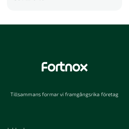
A
B
C
D
E
F
G
H
I
K
L
M
N
O
P
Q
R
S
U
V
W
X
Y
Z
Å
Ä
Ö
114 46
116 32
118 26
Stockholm
Stockholm
Stockholm
12064
131 47
13234
Stockholm
Nacka
152 42
172 63
16261
Södertälje
Sundbyberg
Tillsammans formar vi framgångsrika företag
197 30 Bro
211 49
212 11
Malmö
Malmö
392 32