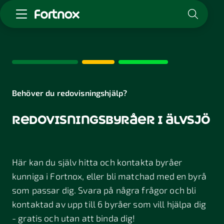
Starta företag
Skaffa Fortnox
För redovisningsbyrån
Kunskap & inspiration
Behöver du redovisningshjälp?
redovisningsbyråer i älvsjö
Logga in
Kontakt
Om Fortnox
Här kan du själv hitta och kontakta byråer
Karriär
Kontakt
kunniga i Fortnox, eller bli matchad med en byrå
som passar dig. Svara på några frågor och bli
kontaktad av upp till 6 byråer som vill hjälpa dig
- gratis och utan att binda dig!