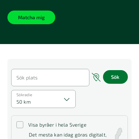
Matcha mig
Sök
Sök plats
Sökradie
50 km
Visa byråer i hela Sverige
Det mesta kan idag göras digitalt,