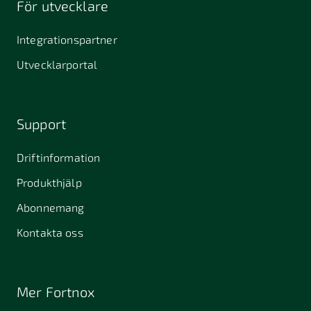
För utvecklare
645 61
64631
653 40
Stallarholmen
Gnesta
Karlstad
Integrationspartner
681 42
Utvecklarportal
Kristinehamn
721 30
754 54
771 30
Västerås
Uppsala
Ludvika
Support
776 31
Hedemora
Driftinformation
831 30
Produkthjälp
Östersund
Alafors
Alfta
Alingsås
Abonnemang
Almunge
Alnarp
Alunda
Kontakta oss
Alvesta
Angered
Arboga
Arbrå
Arjeplog
Arlandastad
Mer Fortnox
Arlöv
Arvidsjaur
Arvika