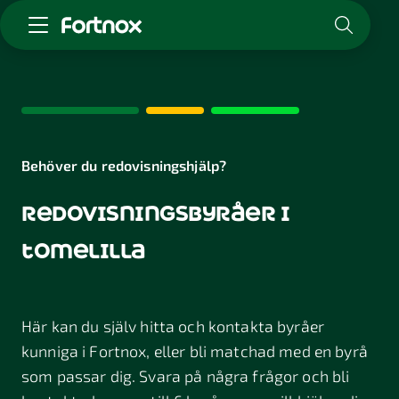
Starta företag
Skaffa Fortnox
För redovisningsbyrån
Kunskap & inspiration
Behöver du redovisningshjälp?
redovisningsbyråer i
Logga in
Kontakt
tomelilla
Om Fortnox
Karriär
Kontakt
Här kan du själv hitta och kontakta byråer
kunniga i Fortnox, eller bli matchad med en byrå
som passar dig. Svara på några frågor och bli