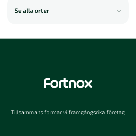
Se alla orter
A
B
C
D
E
F
G
H
I
K
L
M
N
O
P
Q
R
S
U
V
W
X
Y
Z
Å
Ä
Ö
114 46
116 32
118 26
Stockholm
Stockholm
Stockholm
12064
131 47
13234
Stockholm
Nacka
152 42
172 63
16261
Södertälje
Sundbyberg
Tillsammans formar vi framgångsrika företag
197 30 Bro
211 49
212 11