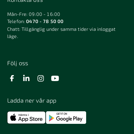
Bålsta
Båstad
Dalarö
Dalsjöfors
Danderyd
Mån-Fre: 09:00 - 16:00
Telefon:
0470 - 78 50 00
Deje
Djurhamn
Duved
Chatt:
Tillgänglig under samma tider via inloggat
Dösjebro
läge.
Edsbyn
Ekerö
Eksjö
Engelholm
Enhörna
Enköping
Enskede
Enskededalen
Eskilstuna
Följ oss
Eslöv
Falkenberg
Falköping
Falun
Farsta
Filipstad
Finspång
Ladda ner vår app
Fjugesta
Fjärdhundra
Fjärås
Flen
Floda
Forsa
Frändefors
Frösön
Fuengirola