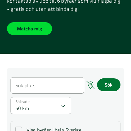
kontaktad av upp till 6 byråer som vill hjälpa dig
- gratis och utan att binda dig!
Matcha mig
Sök
Sök plats
Sökradie
50 km
Visa byråer i hela Sverige