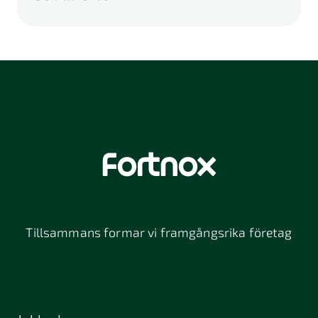
A
B
C
D
E
F
G
H
I
K
L
M
N
O
P
Q
R
S
U
V
W
X
Y
Z
Å
Ä
Ö
114 46
116 32
118 26
Stockholm
Stockholm
Stockholm
12064
131 47
13234
Stockholm
Nacka
152 42
172 63
16261
Södertälje
Sundbyberg
Tillsammans formar vi framgångsrika företag
197 30 Bro
211 49
212 11
Malmö
Malmö
392 32