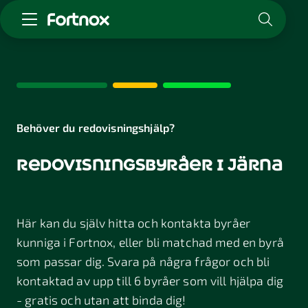
Starta företag
Skaffa Fortnox
För redovisningsbyrån
Kunskap & inspiration
Behöver du redovisningshjälp?
redovisningsbyråer i järna
Logga in
Kontakt
Om Fortnox
Här kan du själv hitta och kontakta byråer
Karriär
Kontakt
kunniga i Fortnox, eller bli matchad med en byrå
som passar dig. Svara på några frågor och bli
kontaktad av upp till 6 byråer som vill hjälpa dig
- gratis och utan att binda dig!