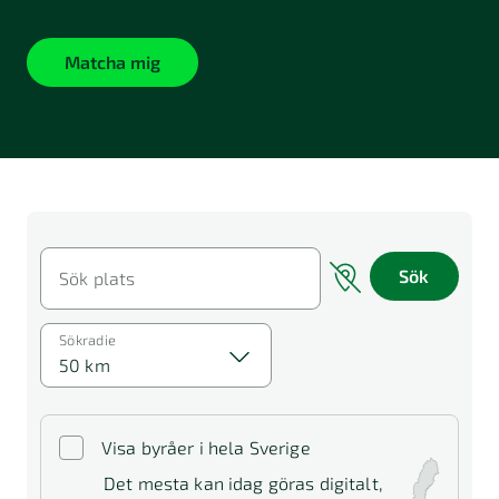
Matcha mig
Sök
Sök plats
Sökradie
50 km
Visa byråer i hela Sverige
Det mesta kan idag göras digitalt,