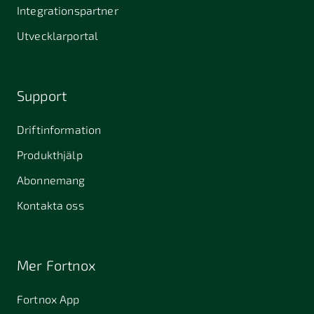
Stallarholmen
Gnesta
Karlstad
Integrationspartner
681 42
Utvecklarportal
Kristinehamn
721 30
754 54
771 30
Västerås
Uppsala
Ludvika
Support
776 31
Hedemora
Driftinformation
831 30
Produkthjälp
Östersund
Alafors
Alfta
Alingsås
Abonnemang
Almunge
Alnarp
Alunda
Kontakta oss
Alvesta
Anderslöv
Angered
Arboga
Arbrå
Arjeplog
Mer Fortnox
Arlandastad
Arlöv
Arvidsjaur
Fortnox App
Arvika
Askim
Avesta