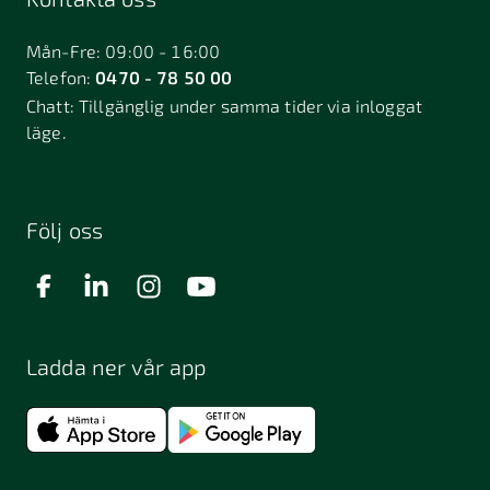
Bålsta
Båstad
Dalarö
Dalsjöfors
Danderyd
Mån-Fre: 09:00 - 16:00
Telefon:
0470 - 78 50 00
Deje
Djurhamn
Duved
Chatt:
Tillgänglig under samma tider via inloggat
Dösjebro
läge.
Edsbyn
Ekerö
Eksjö
Engelholm
Enhörna
Enköping
Enskede
Enskededalen
Eskilstuna
Följ oss
Eslöv
Falkenberg
Falköping
Falun
Farsta
Filipstad
Finspång
Ladda ner vår app
Fjugesta
Fjärdhundra
Fjärås
Flen
Floda
Forsa
Frändefors
Frösön
Fuengirola