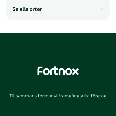
Se alla orter
A
B
C
D
E
F
G
H
I
K
L
M
N
O
P
Q
R
S
U
V
W
X
Y
Z
Å
Ä
Ö
114 46
116 32
118 26
Stockholm
Stockholm
Stockholm
12064
131 47
13234
Stockholm
Nacka
152 42
172 63
16261
Södertälje
Sundbyberg
Tillsammans formar vi framgångsrika företag
197 30 Bro
211 49
212 11