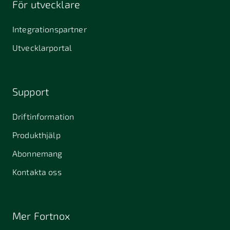
För utvecklare
645 61
64631
653 40
Stallarholmen
Gnesta
Karlstad
Integrationspartner
681 42
Utvecklarportal
Kristinehamn
721 30
754 54
771 30
Västerås
Uppsala
Ludvika
Support
776 31
Hedemora
Driftinformation
831 30
Produkthjälp
Östersund
Alafors
Alfta
Alingsås
Abonnemang
Almunge
Alnarp
Alunda
Kontakta oss
Alvesta
Anderslöv
Angered
Arboga
Arbrå
Arjeplog
Mer Fortnox
Arlandastad
Arlöv
Arvidsjaur