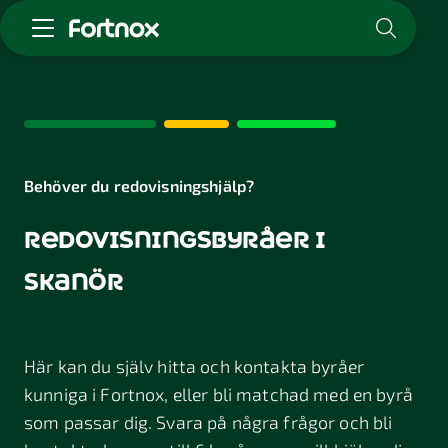
Starta företag
Skaffa Fortnox
För redovisningsbyrån
Kunskap & inspiration
Behöver du redovisningshjälp?
redovisningsbyråer i
Logga in
Kontakt
skanör
Om Fortnox
Karriär
Kontakt
Här kan du själv hitta och kontakta byråer
kunniga i Fortnox, eller bli matchad med en byrå
som passar dig. Svara på några frågor och bli