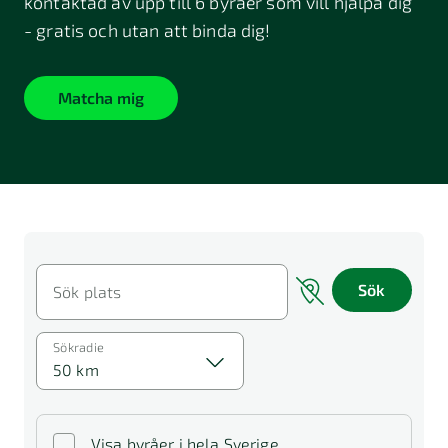
kontaktad av upp till 6 byråer som vill hjälpa dig
- gratis och utan att binda dig!
Matcha mig
Sök
Sök plats
Sökradie
50 km
Visa byråer i hela Sverige