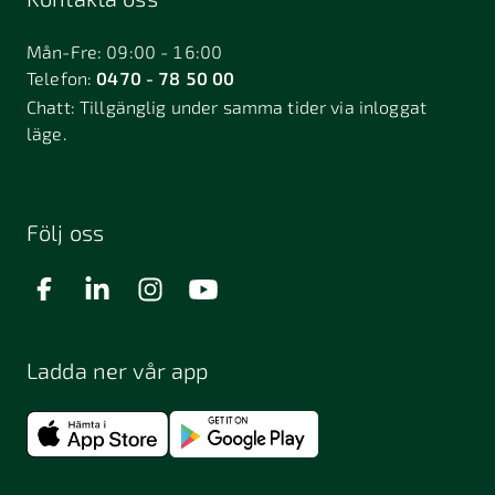
Bålsta
Båstad
Dalarö
Dalsjöfors
Danderyd
Mån-Fre: 09:00 - 16:00
Telefon:
0470 - 78 50 00
Deje
Djurhamn
Duved
Chatt:
Tillgänglig under samma tider via inloggat
Dösjebro
läge.
Edsbyn
Ekerö
Eksjö
Engelholm
Enhörna
Enköping
Enskede
Enskededalen
Eskilstuna
Följ oss
Eslöv
Falkenberg
Falköping
Falun
Farsta
Filipstad
Finspång
Ladda ner vår app
Fjugesta
Fjärdhundra
Fjärås
Flen
Floda
Forsa
Frändefors
Frösön
Fuengirola