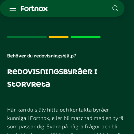
Starta företag
Skaffa Fortnox
För redovisningsbyrån
Kunskap & inspiration
Behöver du redovisningshjälp?
redovisningsbyråer i
Logga in
Kontakt
storvreta
Om Fortnox
Karriär
Kontakt
Här kan du själv hitta och kontakta byråer
kunniga i Fortnox, eller bli matchad med en byrå
som passar dig. Svara på några frågor och bli