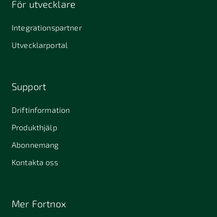
För utvecklare
645 61
64631
653 40
Stallarholmen
Gnesta
Karlstad
Integrationspartner
681 42
Utvecklarportal
Kristinehamn
721 30
754 54
771 30
Västerås
Uppsala
Ludvika
Support
776 31
Hedemora
Driftinformation
831 30
Produkthjälp
Östersund
Alafors
Alfta
Alingsås
Abonnemang
Almunge
Alnarp
Alunda
Kontakta oss
Alvesta
Angered
Arboga
Arbrå
Arjeplog
Arlandastad
Mer Fortnox
Arlöv
Arvidsjaur
Arvika