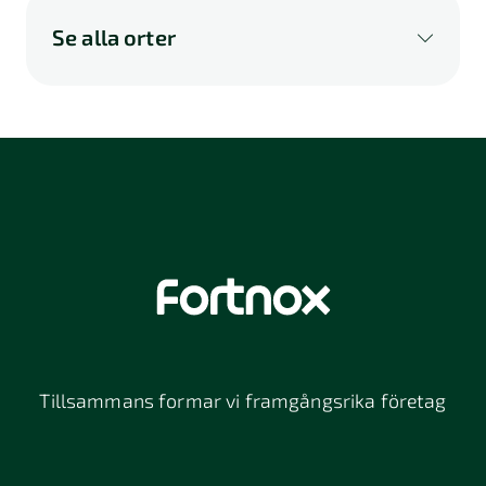
Se alla orter
A
B
C
D
E
F
G
H
I
K
L
M
N
O
P
Q
R
S
U
V
W
X
Y
Z
Å
Ä
Ö
114 46
116 32
118 26
Stockholm
Stockholm
Stockholm
12064
131 47
13234
Stockholm
Nacka
152 42
172 63
16261
Södertälje
Sundbyberg
Tillsammans formar vi framgångsrika företag
197 30 Bro
211 49
212 11