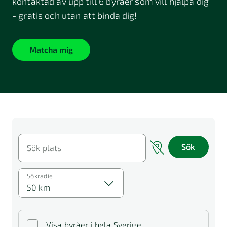
kontaktad av upp till 6 byråer som vill hjälpa dig
- gratis och utan att binda dig!
Matcha mig
Sök
Sök plats
Sökradie
50 km
Visa byråer i hela Sverige