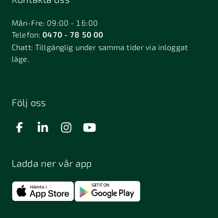
Bålsta
Båstad
Dalarö
Dalsjöfors
Danderyd
Mån-Fre: 09:00 - 16:00
Telefon:
0470 - 78 50 00
Deje
Djurhamn
Duved
Chatt:
Tillgänglig under samma tider via inloggat
Dösjebro
läge.
Edsbyn
Ekerö
Eksjö
Engelholm
Enhörna
Enköping
Enskede
Enskededalen
Eskilstuna
Följ oss
Eslöv
Falkenberg
Falköping
Falun
Farsta
Filipstad
Finspång
Ladda ner vår app
Fjugesta
Fjärdhundra
Fjärås
Flen
Floda
Forsa
Frändefors
Frösön
Fuengirola