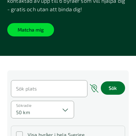
kontaktad av upp till 6 byråer som vill hjälpa dig
- gratis och utan att binda dig!
Matcha mig
Sök
Sök plats
Sökradie
50 km
Visa byråer i hela Sverige