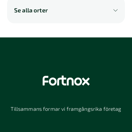
Se alla orter
A
B
C
D
E
F
G
H
I
K
L
M
N
O
P
Q
R
S
U
V
W
X
Y
Z
Å
Ä
Ö
114 46
116 32
118 26
Stockholm
Stockholm
Stockholm
12064
131 47
13234
Stockholm
Nacka
152 42
172 63
16261
Södertälje
Sundbyberg
Tillsammans formar vi framgångsrika företag
197 30 Bro
211 49
212 11