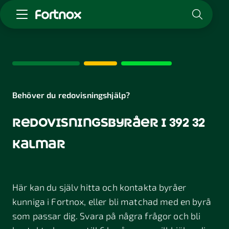
Starta företag
Skaffa Fortnox
För redovisningsbyrån
Kunskap & inspiration
Behöver du redovisningshjälp?
redovisningsbyråer i 392 32
Logga in
Kontakt
kalmar
Om Fortnox
Karriär
Kontakt
Här kan du själv hitta och kontakta byråer
kunniga i Fortnox, eller bli matchad med en byrå
som passar dig. Svara på några frågor och bli