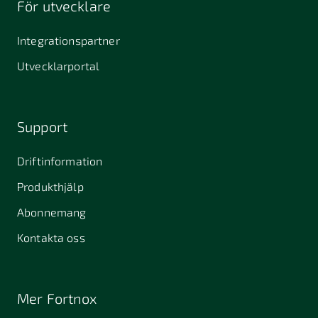
För utvecklare
645 61
64631
653 40
Stallarholmen
Gnesta
Karlstad
Integrationspartner
681 42
Utvecklarportal
Kristinehamn
721 30
754 54
771 30
Västerås
Uppsala
Ludvika
Support
776 31
Hedemora
Driftinformation
831 30
Produkthjälp
Östersund
Alafors
Alfta
Alingsås
Abonnemang
Almunge
Alnarp
Alunda
Kontakta oss
Alvesta
Anderslöv
Angered
Arboga
Arbrå
Arjeplog
Mer Fortnox
Arlandastad
Arlöv
Arvidsjaur