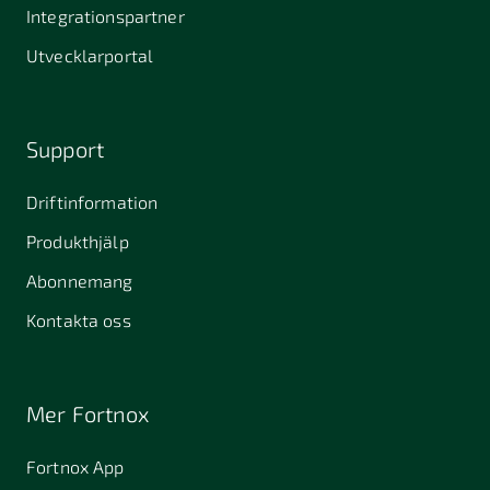
Stallarholmen
Gnesta
Karlstad
Integrationspartner
681 42
Utvecklarportal
Kristinehamn
721 30
754 54
771 30
Västerås
Uppsala
Ludvika
Support
776 31
Hedemora
Driftinformation
831 30
Produkthjälp
Östersund
Alafors
Alfta
Alingsås
Abonnemang
Almunge
Alnarp
Alunda
Kontakta oss
Alvesta
Anderslöv
Angered
Arboga
Arbrå
Arjeplog
Mer Fortnox
Arlandastad
Arlöv
Arvidsjaur
Fortnox App
Arvika
Askim
Avesta