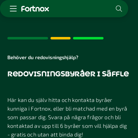
Starta företag
Skaffa Fortnox
För redovisningsbyrån
Kunskap & inspiration
Behöver du redovisningshjälp?
redovisningsbyråer i säffle
Logga in
Kontakt
Om Fortnox
Här kan du själv hitta och kontakta byråer
Karriär
Kontakt
kunniga i Fortnox, eller bli matchad med en byrå
som passar dig. Svara på några frågor och bli
kontaktad av upp till 6 byråer som vill hjälpa dig
- gratis och utan att binda dig!