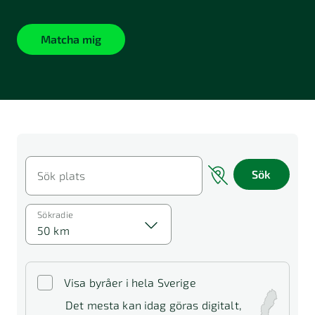
Matcha mig
Sök
Sök plats
Sökradie
50 km
Visa byråer i hela Sverige
Det mesta kan idag göras digitalt,