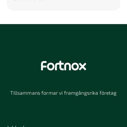
A
B
C
D
E
F
G
H
I
K
L
M
N
O
P
Q
R
S
U
V
W
X
Y
Z
Å
Ä
Ö
114 46
116 32
118 26
Stockholm
Stockholm
Stockholm
12064
131 47
13234
Stockholm
Nacka
152 42
172 63
16261
Södertälje
Sundbyberg
Tillsammans formar vi framgångsrika företag
197 30 Bro
211 49
212 11
Malmö
Malmö
392 32