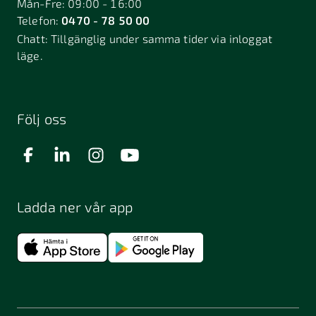
Mån-Fre: 09:00 - 16:00
Telefon:
0470 - 78 50 00
Deje
Djurhamn
Duved
Chatt:
Tillgänglig under samma tider via inloggat
Dösjebro
läge.
Edsbyn
Ekerö
Eksjö
Engelholm
Enhörna
Enköping
Enskede
Enskededalen
Eskilstuna
Följ oss
Eslöv
Falkenberg
Falköping
Falun
Farsta
Filipstad
Finspång
Ladda ner vår app
Fjugesta
Fjärdhundra
Fjärås
Flen
Floda
Forsa
Frändefors
Frösön
Fuengirola
Funäsdalen
Färjestaden
Föllinge
Garpenberg
Gislaved
Gnarp