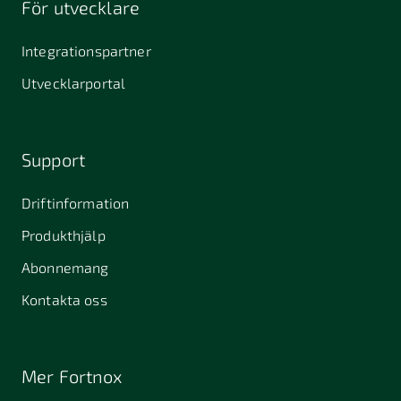
För utvecklare
645 61
64631
653 40
Stallarholmen
Gnesta
Karlstad
Integrationspartner
681 42
Utvecklarportal
Kristinehamn
721 30
754 54
771 30
Västerås
Uppsala
Ludvika
Support
776 31
Hedemora
Driftinformation
831 30
Produkthjälp
Östersund
Alafors
Alfta
Alingsås
Abonnemang
Almunge
Alnarp
Alunda
Kontakta oss
Alvesta
Anderslöv
Angered
Arboga
Arbrå
Arjeplog
Mer Fortnox
Arlandastad
Arlöv
Arvidsjaur