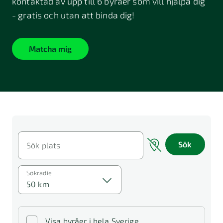
kontaktad av upp till 6 byråer som vill hjälpa dig
- gratis och utan att binda dig!
Matcha mig
Sök
Sök plats
Sökradie
50 km
Visa byråer i hela Sverige