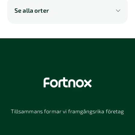
Se alla orter
A
B
C
D
E
F
G
H
I
K
L
M
N
O
P
Q
R
S
U
V
W
X
Y
Z
Å
Ä
Ö
114 46
116 32
118 26
Stockholm
Stockholm
Stockholm
12064
131 47
13234
Stockholm
Nacka
152 42
172 63
16261
Södertälje
Sundbyberg
Tillsammans formar vi framgångsrika företag
197 30 Bro
211 49
212 11