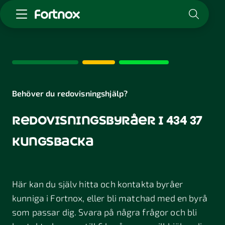
Starta företag
Skaffa Fortnox
För redovisningsbyrån
Kunskap & inspiration
Behöver du redovisningshjälp?
redovisningsbyråer i 434 37
Logga in
Kontakt
kungsbacka
Om Fortnox
Karriär
Kontakt
Här kan du själv hitta och kontakta byråer
kunniga i Fortnox, eller bli matchad med en byrå
som passar dig. Svara på några frågor och bli