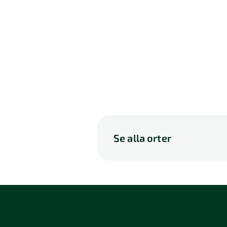
Se alla orter
A
B
C
D
P
Q
R
S
114 46 Stockholm
116 3