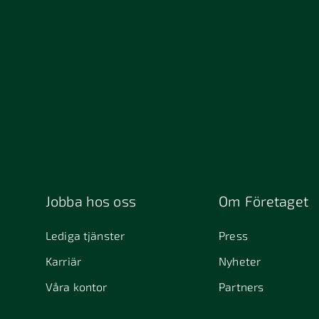
13234
152 4
211 49 Malmö
212 1
392 32 Kalmar
411 33
411 4
457 30 Tanumshede
462 
511 69 Sätila
512 5
541 31 Skövde
553 0
645 61
6463
Stallarholmen
721 30 Västerås
754 5
Jobba hos oss
Om Företaget
831 30 Östersund
Alafors
Alfta
Lediga tjänster
Press
Alunda
Alves
Karriär
Nyheter
Arjeplog
Arla
Våra kontor
Partners
Askim
Aves