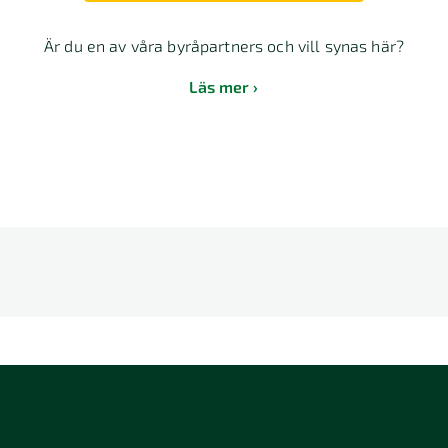
Är du en av våra byråpartners och vill synas här?
Läs mer
E
F
G
H
I
J
K
L
T
U
V
W
X
Y
Z
Å
2 Stockholm
118 26 Stockholm
12064 Stockhol