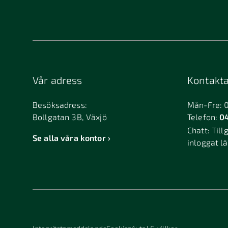
Bandhagen
Bank
Billdal
Bille
Björkvik
Björ
Bollebygd
Bolln
Vår adress
Kontakta
Boxholm
Brant
Bromölla
Brunf
Besöksadress:
Mån-Fre: 
Bollgatan 3B, Växjö
Telefon:
04
Bureå
Burlö
Chatt:
Till
Dalarö
Dalsj
Se alla våra kontor
inloggat l
Duved
Dösj
Edsbyn
Eker
Enköping
Ensk
Falkenberg
Falkö
Finspång
Fjuge