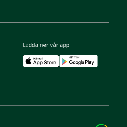
Bergsjö
Bjästa
Bohus-björkö
Borås
Ladda ner vår app
Bromma
Bunkeflostrand
Båstad
Djurhamn
Enhörna
Eslöv
Filipstad
Flen