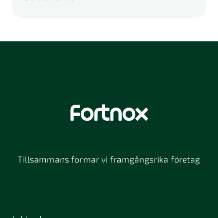
A
B
C
D
E
F
G
H
I
K
L
M
N
O
P
Q
R
S
U
V
W
X
Y
Z
Å
Ä
Ö
114 46
116 32
118 26
Stockholm
Stockholm
Stockholm
12064
131 47
13234
Stockholm
Nacka
152 42
172 63
16261
Södertälje
Sundbyberg
Tillsammans formar vi framgångsrika företag
197 30 Bro
211 49
212 11
Malmö
Malmö
392 32