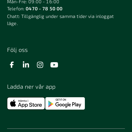
Mån-Fre: 09:00 - 16:00
Telefon:
0470 - 78 50 00
Deje
Djurhamn
Duved
Chatt:
Tillgänglig under samma tider via inloggat
Dösjebro
läge.
Edsbyn
Ekerö
Eksjö
Engelholm
Enhörna
Enköping
Enskede
Enskededalen
Eskilstuna
Följ oss
Eslöv
Falkenberg
Falköping
Falun
Farsta
Filipstad
Finspång
Ladda ner vår app
Fjugesta
Fjärdhundra
Fjärås
Flen
Floda
Forsa
Frändefors
Frösön
Fuengirola
Funäsdalen
Färjestaden
Föllinge
Garpenberg
Gislaved
Gnarp