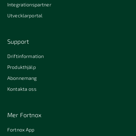
Stallarholmen
Gnesta
Karlstad
Integrationspartner
681 42
Utvecklarportal
Kristinehamn
721 30
754 54
771 30
Västerås
Uppsala
Ludvika
Support
776 31
Hedemora
Driftinformation
831 30
Produkthjälp
Östersund
Alafors
Alfta
Alingsås
Abonnemang
Almunge
Alnarp
Alunda
Kontakta oss
Alvesta
Angered
Arboga
Arbrå
Arjeplog
Arlandastad
Mer Fortnox
Arlöv
Arvidsjaur
Arvika
Fortnox App
Askim
Avesta