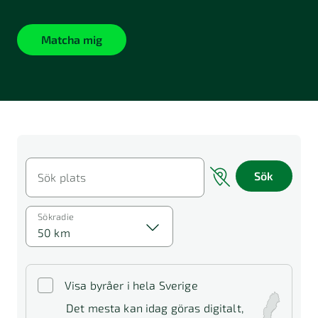
Matcha mig
Sök
Sök plats
Sökradie
50 km
Visa byråer i hela Sverige
Det mesta kan idag göras digitalt,