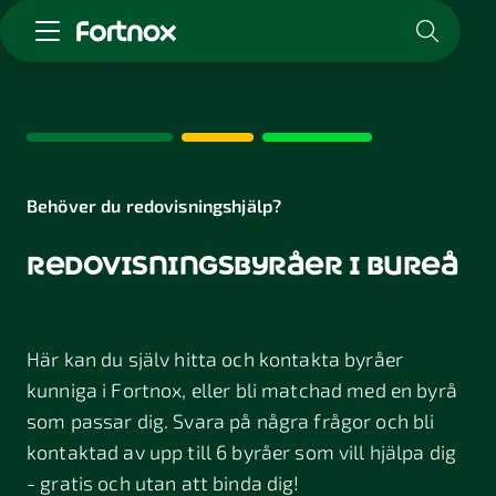
Starta företag
Skaffa Fortnox
För redovisningsbyrån
Kunskap & inspiration
Behöver du redovisningshjälp?
redovisningsbyråer i bureå
Logga in
Kontakt
Om Fortnox
Här kan du själv hitta och kontakta byråer
Karriär
Kontakt
kunniga i Fortnox, eller bli matchad med en byrå
som passar dig. Svara på några frågor och bli
kontaktad av upp till 6 byråer som vill hjälpa dig
- gratis och utan att binda dig!