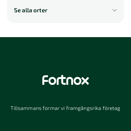
Se alla orter
A
B
C
D
E
F
G
H
I
K
L
M
N
O
P
Q
R
S
U
V
W
X
Y
Z
Å
Ä
Ö
114 46
116 32
118 26
Stockholm
Stockholm
Stockholm
12064
131 47
13234
Stockholm
Nacka
152 42
172 63
16261
Södertälje
Sundbyberg
Tillsammans formar vi framgångsrika företag
197 30 Bro
211 49
212 11