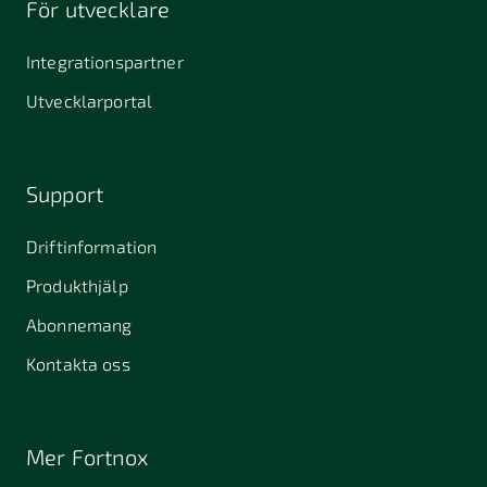
För utvecklare
645 61
64631
653 40
Stallarholmen
Gnesta
Karlstad
Integrationspartner
681 42
Utvecklarportal
Kristinehamn
721 30
754 54
771 30
Västerås
Uppsala
Ludvika
Support
776 31
Hedemora
Driftinformation
831 30
Produkthjälp
Östersund
Alafors
Alfta
Alingsås
Abonnemang
Almunge
Alnarp
Alunda
Kontakta oss
Alvesta
Angered
Arboga
Arbrå
Arjeplog
Arlandastad
Mer Fortnox
Arlöv
Arvidsjaur
Arvika