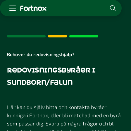
Starta företag
Skaffa Fortnox
För redovisningsbyrån
Kunskap & inspiration
Behöver du redovisningshjälp?
redovisningsbyråer i
Logga in
Kontakt
sundborn/falun
Om Fortnox
Karriär
Kontakt
Här kan du själv hitta och kontakta byråer
kunniga i Fortnox, eller bli matchad med en byrå
som passar dig. Svara på några frågor och bli