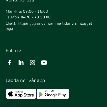
Bålsta
Båstad
Dalarö
Dalsjöfors
Danderyd
Mån-Fre: 09:00 - 16:00
Telefon:
0470 - 78 50 00
Deje
Djurhamn
Duved
Chatt:
Tillgänglig under samma tider via inloggat
Dösjebro
läge.
Edsbyn
Ekerö
Eksjö
Engelholm
Enhörna
Enköping
Enskede
Enskededalen
Eskilstuna
Följ oss
Eslöv
Falkenberg
Falköping
Falun
Farsta
Filipstad
Finspång
Ladda ner vår app
Fjugesta
Fjärdhundra
Fjärås
Flen
Floda
Forsa
Frändefors
Frösön
Fuengirola