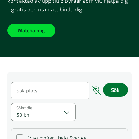
kontaktad av upp till 6 byråer som vill hjälpa dig
- gratis och utan att binda dig!
Matcha mig
Sök
Sök plats
Sökradie
50 km
Visa byråer i hela Sverige