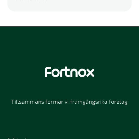
A
B
C
D
E
F
G
H
I
K
L
M
N
O
P
Q
R
S
U
V
W
X
Y
Z
Å
Ä
Ö
114 46
116 32
118 26
Stockholm
Stockholm
Stockholm
12064
131 47
13234
Stockholm
Nacka
152 42
172 63
16261
Södertälje
Sundbyberg
Tillsammans formar vi framgångsrika företag
197 30 Bro
211 49
212 11
Malmö
Malmö
392 32