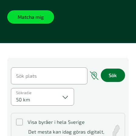
Matcha mig
Sök
Sök plats
Sökradie
50 km
Visa byråer i hela Sverige
Det mesta kan idag göras digitalt,