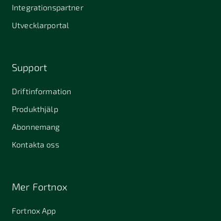
Stallarholmen
Gnesta
Karlstad
Integrationspartner
681 42
Utvecklarportal
Kristinehamn
721 30
754 54
771 30
Västerås
Uppsala
Ludvika
Support
776 31
Hedemora
Driftinformation
831 30
Produkthjälp
Östersund
Alafors
Alfta
Alingsås
Abonnemang
Almunge
Alnarp
Alunda
Kontakta oss
Alvesta
Anderslöv
Angered
Arboga
Arbrå
Arjeplog
Mer Fortnox
Arlandastad
Arlöv
Arvidsjaur
Fortnox App
Arvika
Askim
Avesta