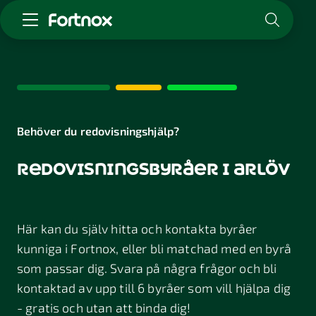
Starta företag
Skaffa Fortnox
För redovisningsbyrån
Kunskap & inspiration
Behöver du redovisningshjälp?
redovisningsbyråer i arlöv
Logga in
Kontakt
Om Fortnox
Här kan du själv hitta och kontakta byråer
Karriär
Kontakt
kunniga i Fortnox, eller bli matchad med en byrå
som passar dig. Svara på några frågor och bli
kontaktad av upp till 6 byråer som vill hjälpa dig
- gratis och utan att binda dig!