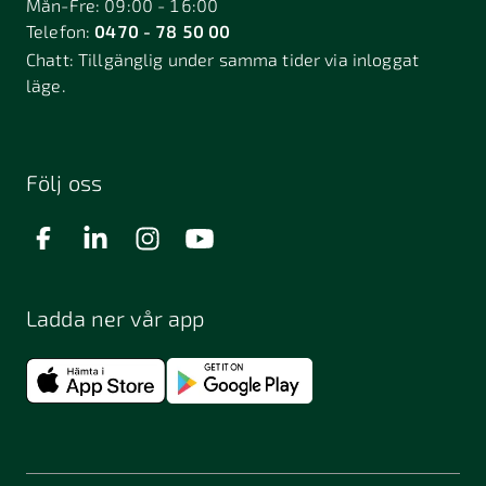
Mån-Fre: 09:00 - 16:00
Telefon:
0470 - 78 50 00
Deje
Djurhamn
Duved
Chatt:
Tillgänglig under samma tider via inloggat
Dösjebro
läge.
Edsbyn
Ekerö
Eksjö
Engelholm
Enhörna
Enköping
Enskede
Enskededalen
Eskilstuna
Följ oss
Eslöv
Falkenberg
Falköping
Falun
Farsta
Filipstad
Finspång
Ladda ner vår app
Fjugesta
Fjärdhundra
Fjärås
Flen
Floda
Forsa
Frändefors
Frösön
Fuengirola
Funäsdalen
Färjestaden
Föllinge
Garpenberg
Gislaved
Gnarp