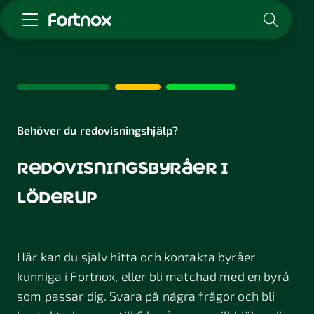
Starta företag
Skaffa Fortnox
För redovisningsbyrån
Kunskap & inspiration
Behöver du redovisningshjälp?
redovisningsbyråer i
Logga in
Kontakt
löderup
Om Fortnox
Karriär
Kontakt
Här kan du själv hitta och kontakta byråer
kunniga i Fortnox, eller bli matchad med en byrå
som passar dig. Svara på några frågor och bli