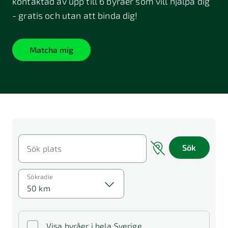
kontaktad av upp till 6 byråer som vill hjälpa dig
- gratis och utan att binda dig!
Matcha mig
Sök
Sök plats
Sökradie
50 km
Visa byråer i hela Sverige