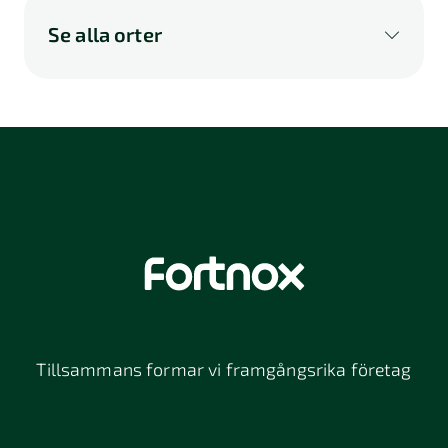
Se alla orter
A
B
C
D
E
F
G
H
I
K
L
M
N
O
P
Q
R
S
U
V
W
X
Y
Z
Å
Ä
Ö
114 46
116 32
118 26
Stockholm
Stockholm
Stockholm
12064
131 47
13234
Stockholm
Nacka
152 42
172 63
16261
Södertälje
Sundbyberg
Tillsammans formar vi framgångsrika företag
197 30 Bro
211 49
212 11