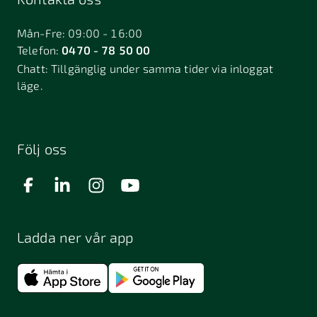
Bålsta
Båstad
Dalarö
Dalsjöfors
Danderyd
Mån-Fre: 09:00 - 16:00
Telefon:
0470 - 78 50 00
Deje
Djurhamn
Duved
Chatt:
Tillgänglig under samma tider via inloggat
Dösjebro
läge.
Edsbyn
Ekerö
Eksjö
Engelholm
Enhörna
Enköping
Enskede
Enskededalen
Eskilstuna
Följ oss
Eslöv
Falkenberg
Falköping
Falun
Farsta
Filipstad
Finspång
Ladda ner vår app
Fjugesta
Fjärdhundra
Fjärås
Flen
Floda
Forsa
Frändefors
Frösön
Fuengirola