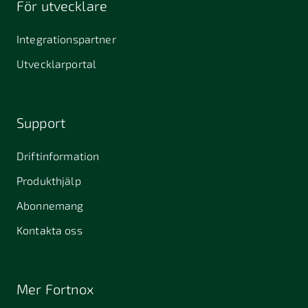
För utvecklare
645 61
64631
653 40
Stallarholmen
Gnesta
Karlstad
Integrationspartner
681 42
Utvecklarportal
Kristinehamn
721 30
754 54
771 30
Västerås
Uppsala
Ludvika
Support
776 31
Hedemora
Driftinformation
831 30
Produkthjälp
Östersund
Alafors
Alfta
Alingsås
Abonnemang
Almunge
Alnarp
Alunda
Kontakta oss
Alvesta
Angered
Arboga
Arbrå
Arjeplog
Arlandastad
Mer Fortnox
Arlöv
Arvidsjaur
Arvika