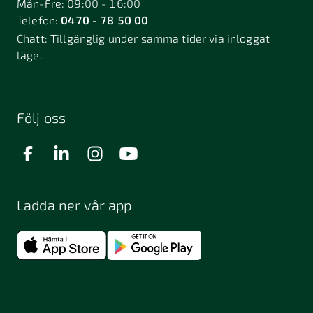
Mån-Fre: 09:00 - 16:00
Telefon:
0470 - 78 50 00
Deje
Djurhamn
Duved
Chatt:
Tillgänglig under samma tider via inloggat
Dösjebro
läge.
Edsbyn
Ekerö
Eksjö
Engelholm
Enhörna
Enköping
Enskede
Enskededalen
Eskilstuna
Följ oss
Eslöv
Falkenberg
Falköping
Falun
Farsta
Filipstad
Finspång
Ladda ner vår app
Fjugesta
Fjärdhundra
Fjärås
Flen
Floda
Forsa
Frändefors
Frösön
Fuengirola
Funäsdalen
Färjestaden
Föllinge
Garpenberg
Gislaved
Gnarp