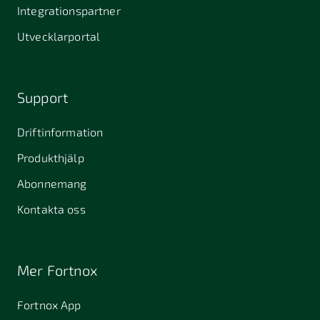
Stallarholmen
Gnesta
Karlstad
Integrationspartner
681 42
Utvecklarportal
Kristinehamn
721 30
754 54
771 30
Västerås
Uppsala
Ludvika
Support
776 31
Hedemora
Driftinformation
831 30
Produkthjälp
Östersund
Alafors
Alfta
Alingsås
Abonnemang
Almunge
Alnarp
Alunda
Kontakta oss
Alvesta
Angered
Arboga
Arbrå
Arjeplog
Arlandastad
Mer Fortnox
Arlöv
Arvidsjaur
Arvika
Fortnox App
Askim
Avesta