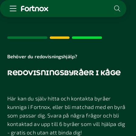
Starta företag
Skaffa Fortnox
För redovisningsbyrån
Kunskap & inspiration
Behöver du redovisningshjälp?
redovisningsbyråer i kåge
Logga in
Kontakt
Om Fortnox
Här kan du själv hitta och kontakta byråer
Karriär
Kontakt
kunniga i Fortnox, eller bli matchad med en byrå
som passar dig. Svara på några frågor och bli
kontaktad av upp till 6 byråer som vill hjälpa dig
- gratis och utan att binda dig!