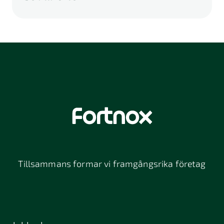
A
B
C
D
E
F
G
H
I
K
L
M
N
O
P
Q
R
S
U
V
W
X
Y
Z
Å
Ä
Ö
114 46
116 32
118 26
Stockholm
Stockholm
Stockholm
12064
131 47
13234
Stockholm
Nacka
152 42
172 63
16261
Södertälje
Sundbyberg
Tillsammans formar vi framgångsrika företag
197 30 Bro
211 49
212 11
Malmö
Malmö
392 32