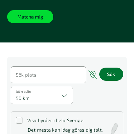
Matcha mig
Sök
Sök plats
Sökradie
50 km
Visa byråer i hela Sverige
Det mesta kan idag göras digitalt,