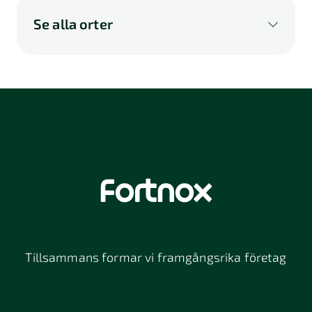
Se alla orter
A
B
C
D
E
F
G
H
I
K
L
M
N
O
P
Q
R
S
U
V
W
X
Y
Z
Å
Ä
Ö
114 46
116 32
118 26
Stockholm
Stockholm
Stockholm
12064
131 47
13234
Stockholm
Nacka
152 42
172 63
16261
Södertälje
Sundbyberg
Tillsammans formar vi framgångsrika företag
197 30 Bro
211 49
212 11