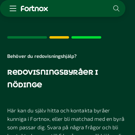
Starta företag
Skaffa Fortnox
För redovisningsbyrån
Kunskap & inspiration
Behöver du redovisningshjälp?
redovisningsbyråer i
Logga in
Kontakt
nödinge
Om Fortnox
Karriär
Kontakt
Här kan du själv hitta och kontakta byråer
kunniga i Fortnox, eller bli matchad med en byrå
som passar dig. Svara på några frågor och bli