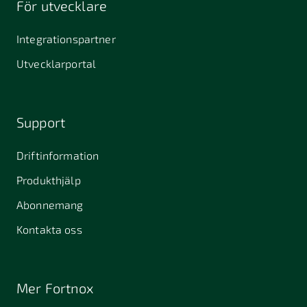
För utvecklare
645 61
64631
653 40
Stallarholmen
Gnesta
Karlstad
Integrationspartner
681 42
Utvecklarportal
Kristinehamn
721 30
754 54
771 30
Västerås
Uppsala
Ludvika
Support
776 31
Hedemora
Driftinformation
831 30
Produkthjälp
Östersund
Alafors
Alfta
Alingsås
Abonnemang
Almunge
Alnarp
Alunda
Kontakta oss
Alvesta
Angered
Arboga
Arbrå
Arjeplog
Arlandastad
Mer Fortnox
Arlöv
Arvidsjaur
Arvika