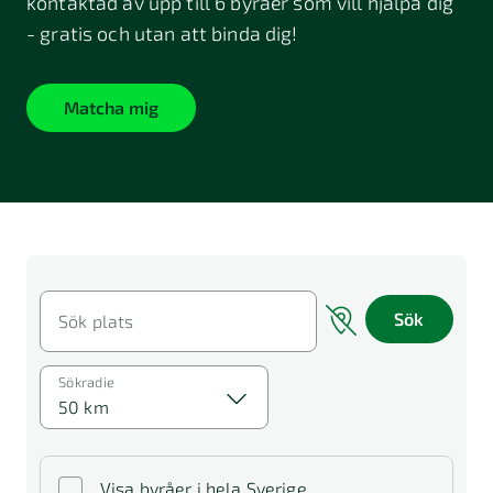
kontaktad av upp till 6 byråer som vill hjälpa dig
- gratis och utan att binda dig!
Matcha mig
Sök
Sök plats
Sökradie
50 km
Visa byråer i hela Sverige