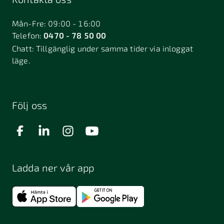
Bålsta
Båstad
Dalarö
Dalsjöfors
Danderyd
Mån-Fre: 09:00 - 16:00
Telefon:
0470 - 78 50 00
Deje
Djurhamn
Duved
Chatt:
Tillgänglig under samma tider via inloggat
Dösjebro
läge.
Edsbyn
Ekerö
Eksjö
Engelholm
Enhörna
Enköping
Enskede
Enskededalen
Eskilstuna
Följ oss
Eslöv
Falkenberg
Falköping
Falun
Farsta
Filipstad
Finspång
Ladda ner vår app
Fjugesta
Fjärdhundra
Fjärås
Flen
Floda
Forsa
Frändefors
Frösön
Fuengirola