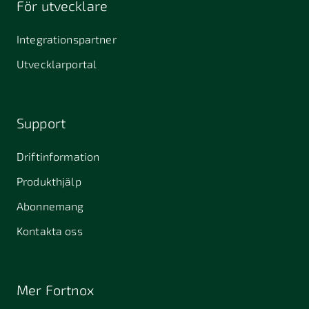
För utvecklare
645 61
64631
653 40
Stallarholmen
Gnesta
Karlstad
Integrationspartner
681 42
Utvecklarportal
Kristinehamn
721 30
754 54
771 30
Västerås
Uppsala
Ludvika
Support
776 31
Hedemora
Driftinformation
831 30
Produkthjälp
Östersund
Alafors
Alfta
Alingsås
Abonnemang
Almunge
Alnarp
Alunda
Kontakta oss
Alvesta
Angered
Arboga
Arbrå
Arjeplog
Arlandastad
Mer Fortnox
Arlöv
Arvidsjaur
Arvika