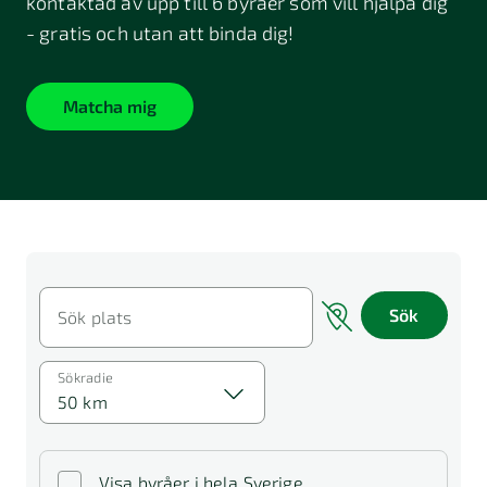
kontaktad av upp till 6 byråer som vill hjälpa dig
- gratis och utan att binda dig!
Matcha mig
Sök
Sök plats
Sökradie
50 km
Visa byråer i hela Sverige