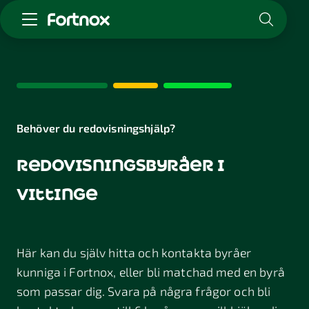
Starta företag
Skaffa Fortnox
För redovisningsbyrån
Kunskap & inspiration
Behöver du redovisningshjälp?
redovisningsbyråer i
Logga in
Kontakt
vittinge
Om Fortnox
Karriär
Kontakt
Här kan du själv hitta och kontakta byråer
kunniga i Fortnox, eller bli matchad med en byrå
som passar dig. Svara på några frågor och bli