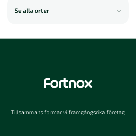
Se alla orter
A
B
C
D
E
F
G
H
I
K
L
M
N
O
P
Q
R
S
U
V
W
X
Y
Z
Å
Ä
Ö
114 46
116 32
118 26
Stockholm
Stockholm
Stockholm
12064
131 47
13234
Stockholm
Nacka
152 42
172 63
16261
Södertälje
Sundbyberg
Tillsammans formar vi framgångsrika företag
197 30 Bro
211 49
212 11