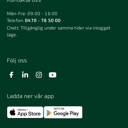
Bålsta
Båstad
Dalarö
Dalsjöfors
Danderyd
Mån-Fre: 09:00 - 16:00
Telefon:
0470 - 78 50 00
Deje
Djurhamn
Duved
Chatt:
Tillgänglig under samma tider via inloggat
Dösjebro
läge.
Edsbyn
Ekerö
Eksjö
Engelholm
Enhörna
Enköping
Enskede
Enskededalen
Eskilstuna
Följ oss
Eslöv
Falkenberg
Falköping
Falun
Farsta
Filipstad
Finspång
Ladda ner vår app
Fjugesta
Fjärdhundra
Fjärås
Flen
Floda
Forsa
Frändefors
Frösön
Fuengirola