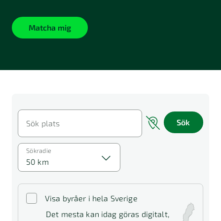
Matcha mig
Sök
Sök plats
Sökradie
50 km
Visa byråer i hela Sverige
Det mesta kan idag göras digitalt,