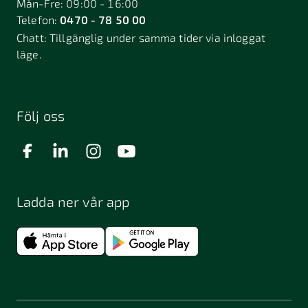
Mån-Fre: 09:00 - 16:00
Telefon:
0470 - 78 50 00
Deje
Djurhamn
Duved
Chatt:
Tillgänglig under samma tider via inloggat
Dösjebro
läge.
Edsbyn
Ekerö
Eksjö
Engelholm
Enhörna
Enköping
Enskede
Enskededalen
Eskilstuna
Följ oss
Eslöv
Falkenberg
Falköping
Falun
Farsta
Filipstad
Finspång
Ladda ner vår app
Fjugesta
Fjärdhundra
Fjärås
Flen
Floda
Forsa
Frändefors
Frösön
Fuengirola
Funäsdalen
Färjestaden
Föllinge
Garpenberg
Gislaved
Gnarp