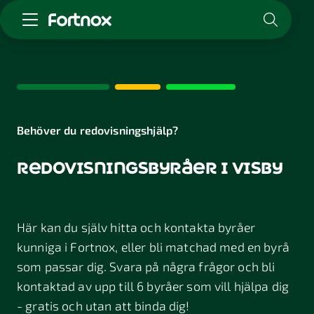
Starta företag
Skaffa Fortnox
För redovisningsbyrån
Kunskap & inspiration
Behöver du redovisningshjälp?
redovisningsbyråer i visby
Logga in
Kontakt
Om Fortnox
Här kan du själv hitta och kontakta byråer
Karriär
Kontakt
kunniga i Fortnox, eller bli matchad med en byrå
som passar dig. Svara på några frågor och bli
kontaktad av upp till 6 byråer som vill hjälpa dig
- gratis och utan att binda dig!