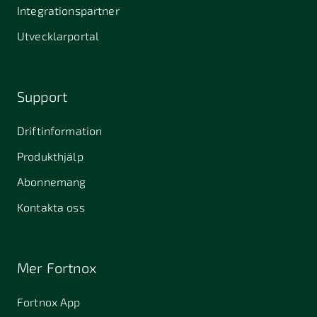
Stallarholmen
Gnesta
Karlstad
Integrationspartner
681 42
Utvecklarportal
Kristinehamn
721 30
754 54
771 30
Västerås
Uppsala
Ludvika
Support
776 31
Hedemora
Driftinformation
831 30
Produkthjälp
Östersund
Alafors
Alfta
Alingsås
Abonnemang
Almunge
Alnarp
Alunda
Kontakta oss
Alvesta
Angered
Arboga
Arbrå
Arjeplog
Arlandastad
Mer Fortnox
Arlöv
Arvidsjaur
Arvika
Fortnox App
Askim
Avesta