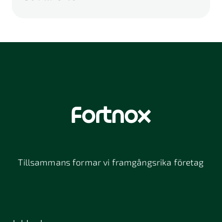
A
B
C
D
E
F
G
H
I
K
L
M
N
O
P
Q
R
S
U
V
W
X
Y
Z
Å
Ä
Ö
114 46
116 32
118 26
Stockholm
Stockholm
Stockholm
12064
131 47
13234
Stockholm
Nacka
152 42
172 63
16261
Södertälje
Sundbyberg
Tillsammans formar vi framgångsrika företag
197 30 Bro
211 49
212 11
Malmö
Malmö
392 32