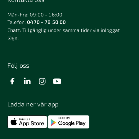
Bålsta
Båstad
Dalarö
Dalsjöfors
Danderyd
Mån-Fre: 09:00 - 16:00
Telefon:
0470 - 78 50 00
Deje
Djurhamn
Duved
Chatt:
Tillgänglig under samma tider via inloggat
Dösjebro
läge.
Edsbyn
Ekerö
Eksjö
Engelholm
Enhörna
Enköping
Enskede
Enskededalen
Eskilstuna
Följ oss
Eslöv
Falkenberg
Falköping
Falun
Farsta
Filipstad
Finspång
Ladda ner vår app
Fjugesta
Fjärdhundra
Fjärås
Flen
Floda
Forsa
Frändefors
Frösön
Fuengirola