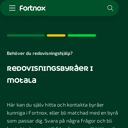
Starta företag
Skaffa Fortnox
För redovisningsbyrån
Kunskap & inspiration
Behöver du redovisningshjälp?
redovisningsbyråer i
Logga in
Kontakt
motala
Om Fortnox
Karriär
Kontakt
Här kan du själv hitta och kontakta byråer
kunniga i Fortnox, eller bli matchad med en byrå
som passar dig. Svara på några frågor och bli