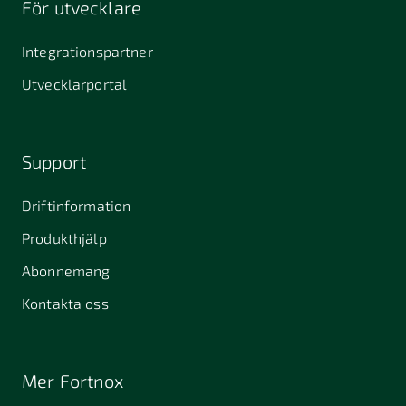
För utvecklare
645 61
64631
653 40
Stallarholmen
Gnesta
Karlstad
Integrationspartner
681 42
Utvecklarportal
Kristinehamn
721 30
754 54
771 30
Västerås
Uppsala
Ludvika
Support
776 31
Hedemora
Driftinformation
831 30
Produkthjälp
Östersund
Alafors
Alfta
Alingsås
Abonnemang
Almunge
Alnarp
Alunda
Kontakta oss
Alvesta
Angered
Arboga
Arbrå
Arjeplog
Arlandastad
Mer Fortnox
Arlöv
Arvidsjaur
Arvika