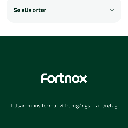
Se alla orter
A
B
C
D
E
F
G
H
I
K
L
M
N
O
P
Q
R
S
U
V
W
X
Y
Z
Å
Ä
Ö
114 46
116 32
118 26
Stockholm
Stockholm
Stockholm
12064
131 47
13234
Stockholm
Nacka
152 42
172 63
16261
Södertälje
Sundbyberg
Tillsammans formar vi framgångsrika företag
197 30 Bro
211 49
212 11