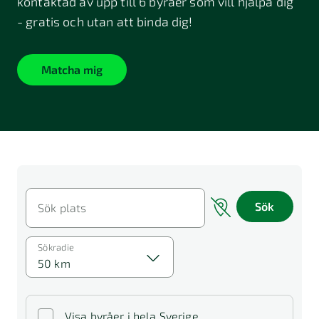
kontaktad av upp till 6 byråer som vill hjälpa dig
- gratis och utan att binda dig!
Matcha mig
Sök
Sök plats
Sökradie
50 km
Visa byråer i hela Sverige