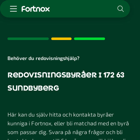
Starta företag
Skaffa Fortnox
För redovisningsbyrån
Kunskap & inspiration
Behöver du redovisningshjälp?
redovisningsbyråer i 172 63
Logga in
Kontakt
sundbyberg
Om Fortnox
Karriär
Kontakt
Här kan du själv hitta och kontakta byråer
kunniga i Fortnox, eller bli matchad med en byrå
som passar dig. Svara på några frågor och bli