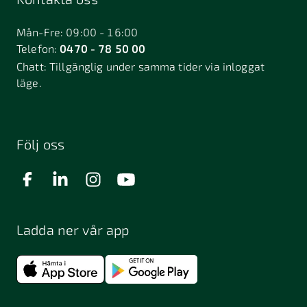
Bålsta
Båstad
Dalarö
Dalsjöfors
Danderyd
Mån-Fre: 09:00 - 16:00
Telefon:
0470 - 78 50 00
Deje
Djurhamn
Duved
Chatt:
Tillgänglig under samma tider via inloggat
Dösjebro
läge.
Edsbyn
Ekerö
Eksjö
Engelholm
Enhörna
Enköping
Enskede
Enskededalen
Eskilstuna
Följ oss
Eslöv
Falkenberg
Falköping
Falun
Farsta
Filipstad
Finspång
Ladda ner vår app
Fjugesta
Fjärdhundra
Fjärås
Flen
Floda
Forsa
Frändefors
Frösön
Fuengirola