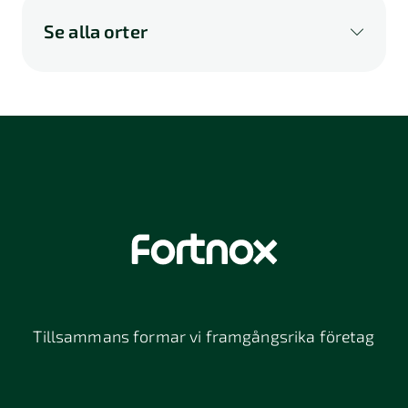
Se alla orter
A
B
C
D
E
F
G
H
I
K
L
M
N
O
P
Q
R
S
U
V
W
X
Y
Z
Å
Ä
Ö
114 46
116 32
118 26
Stockholm
Stockholm
Stockholm
12064
131 47
13234
Stockholm
Nacka
152 42
172 63
16261
Södertälje
Sundbyberg
Tillsammans formar vi framgångsrika företag
197 30 Bro
211 49
212 11