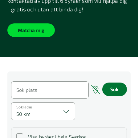
kontaktad av upp till 6 byråer som vill hjälpa dig
- gratis och utan att binda dig!
Matcha mig
Sök
Sök plats
Sökradie
50 km
Visa byråer i hela Sverige