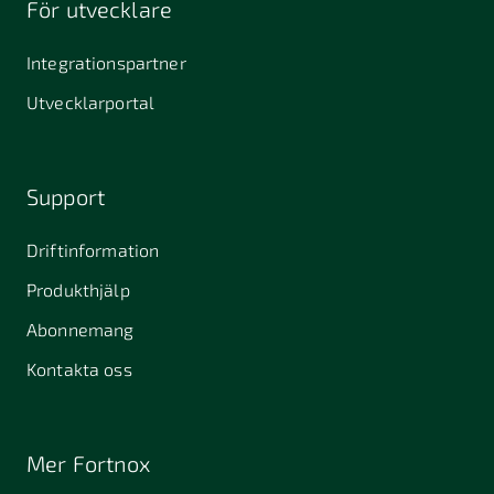
För utvecklare
645 61
64631
653 40
Stallarholmen
Gnesta
Karlstad
Integrationspartner
681 42
Utvecklarportal
Kristinehamn
721 30
754 54
771 30
Västerås
Uppsala
Ludvika
Support
776 31
Hedemora
Driftinformation
831 30
Produkthjälp
Östersund
Alafors
Alfta
Alingsås
Abonnemang
Almunge
Alnarp
Alunda
Kontakta oss
Alvesta
Angered
Arboga
Arbrå
Arjeplog
Arlandastad
Mer Fortnox
Arlöv
Arvidsjaur
Arvika