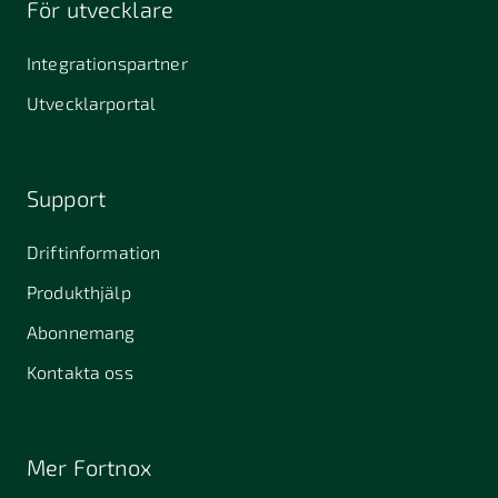
För utvecklare
645 61
64631
653 40
Stallarholmen
Gnesta
Karlstad
Integrationspartner
681 42
Utvecklarportal
Kristinehamn
721 30
754 54
771 30
Västerås
Uppsala
Ludvika
Support
776 31
Hedemora
Driftinformation
831 30
Produkthjälp
Östersund
Alafors
Alfta
Alingsås
Abonnemang
Almunge
Alnarp
Alunda
Kontakta oss
Alvesta
Anderslöv
Angered
Arboga
Arbrå
Arjeplog
Mer Fortnox
Arlandastad
Arlöv
Arvidsjaur