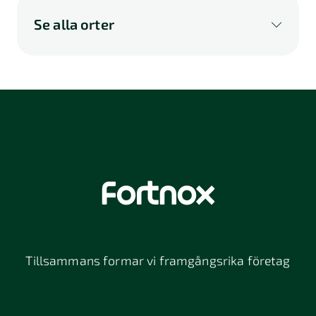
Se alla orter
A
B
C
D
E
F
G
H
I
K
L
M
N
O
P
Q
R
S
U
V
W
X
Y
Z
Å
Ä
Ö
114 46
116 32
118 26
Stockholm
Stockholm
Stockholm
12064
131 47
13234
Stockholm
Nacka
152 42
172 63
16261
Södertälje
Sundbyberg
Tillsammans formar vi framgångsrika företag
197 30 Bro
211 49
212 11