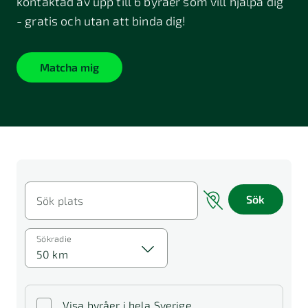
kontaktad av upp till 6 byråer som vill hjälpa dig
- gratis och utan att binda dig!
Matcha mig
Sök
Sök plats
Sökradie
50 km
Visa byråer i hela Sverige