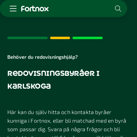
Starta företag
Skaffa Fortnox
För redovisningsbyrån
Kunskap & inspiration
Behöver du redovisningshjälp?
redovisningsbyråer i
Logga in
Kontakt
karlskoga
Om Fortnox
Karriär
Kontakt
Här kan du själv hitta och kontakta byråer
kunniga i Fortnox, eller bli matchad med en byrå
som passar dig. Svara på några frågor och bli