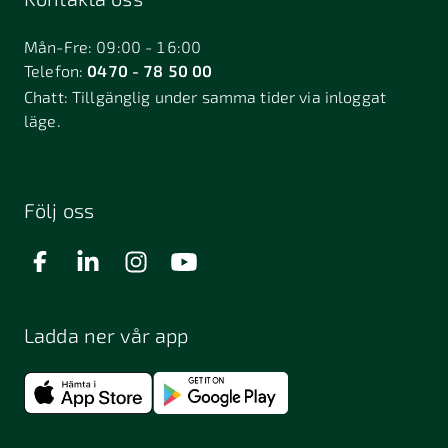
Bålsta
Båstad
Dalarö
Dalsjöfors
Danderyd
Mån-Fre: 09:00 - 16:00
Telefon:
0470 - 78 50 00
Deje
Djurhamn
Duved
Chatt:
Tillgänglig under samma tider via inloggat
Dösjebro
läge.
Edsbyn
Ekerö
Eksjö
Engelholm
Enhörna
Enköping
Enskede
Enskededalen
Eskilstuna
Följ oss
Eslöv
Falkenberg
Falköping
Falun
Farsta
Filipstad
Finspång
Ladda ner vår app
Fjugesta
Fjärdhundra
Fjärås
Flen
Floda
Forsa
Frändefors
Frösön
Fuengirola