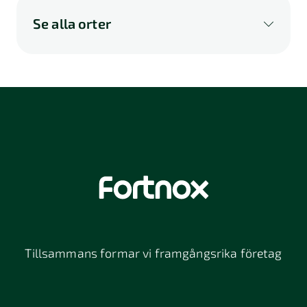
Se alla orter
A
B
C
D
E
F
G
H
I
K
L
M
N
O
P
Q
R
S
U
V
W
X
Y
Z
Å
Ä
Ö
114 46
116 32
118 26
Stockholm
Stockholm
Stockholm
12064
131 47
13234
Stockholm
Nacka
152 42
172 63
16261
Södertälje
Sundbyberg
Tillsammans formar vi framgångsrika företag
197 30 Bro
211 49
212 11