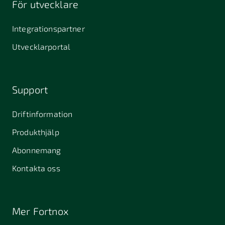
För utvecklare
645 61
64631
653 40
Stallarholmen
Gnesta
Karlstad
Integrationspartner
681 42
Utvecklarportal
Kristinehamn
721 30
754 54
771 30
Västerås
Uppsala
Ludvika
Support
776 31
Hedemora
Driftinformation
831 30
Produkthjälp
Östersund
Alafors
Alfta
Alingsås
Abonnemang
Almunge
Alnarp
Alunda
Kontakta oss
Alvesta
Anderslöv
Angered
Arboga
Arbrå
Arjeplog
Mer Fortnox
Arlandastad
Arlöv
Arvidsjaur