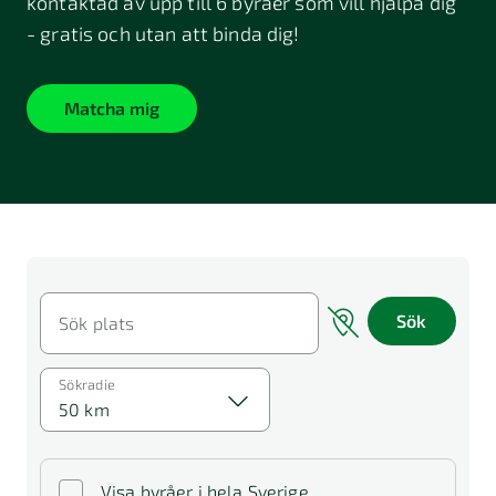
kontaktad av upp till 6 byråer som vill hjälpa dig
- gratis och utan att binda dig!
Matcha mig
Sök
Sök plats
Sökradie
50 km
Visa byråer i hela Sverige