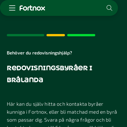
Starta företag
Skaffa Fortnox
För redovisningsbyrån
Kunskap & inspiration
Behöver du redovisningshjälp?
redovisningsbyråer i
Logga in
Kontakt
brålanda
Om Fortnox
Karriär
Kontakt
Här kan du själv hitta och kontakta byråer
kunniga i Fortnox, eller bli matchad med en byrå
som passar dig. Svara på några frågor och bli