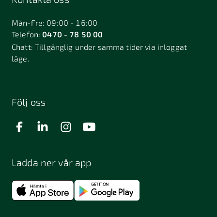
Bålsta
Båstad
Dalarö
Dalsjöfors
Danderyd
Mån-Fre: 09:00 - 16:00
Telefon:
0470 - 78 50 00
Deje
Djurhamn
Duved
Chatt:
Tillgänglig under samma tider via inloggat
Dösjebro
läge.
Edsbyn
Ekerö
Eksjö
Engelholm
Enhörna
Enköping
Enskede
Enskededalen
Eskilstuna
Följ oss
Eslöv
Falkenberg
Falköping
Falun
Farsta
Filipstad
Finspång
Ladda ner vår app
Fjugesta
Fjärdhundra
Fjärås
Flen
Floda
Forsa
Frändefors
Frösön
Fuengirola