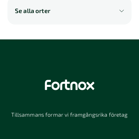
Se alla orter
A
B
C
D
E
F
G
H
I
K
L
M
N
O
P
Q
R
S
U
V
W
X
Y
Z
Å
Ä
Ö
114 46
116 32
118 26
Stockholm
Stockholm
Stockholm
12064
131 47
13234
Stockholm
Nacka
152 42
172 63
16261
Södertälje
Sundbyberg
Tillsammans formar vi framgångsrika företag
197 30 Bro
211 49
212 11