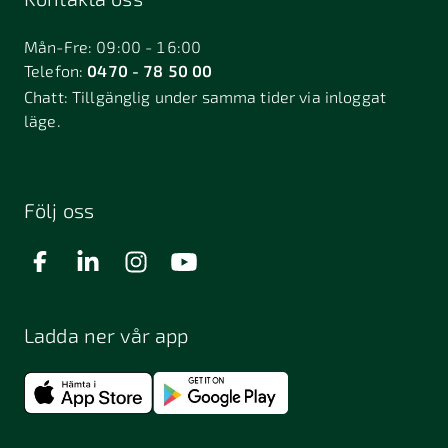
Bålsta
Båstad
Dalarö
Dalsjöfors
Danderyd
Mån-Fre: 09:00 - 16:00
Telefon:
0470 - 78 50 00
Deje
Djurhamn
Duved
Chatt:
Tillgänglig under samma tider via inloggat
Dösjebro
läge.
Edsbyn
Ekerö
Eksjö
Engelholm
Enhörna
Enköping
Enskede
Enskededalen
Eskilstuna
Följ oss
Eslöv
Falkenberg
Falköping
Falun
Farsta
Filipstad
Finspång
Ladda ner vår app
Fjugesta
Fjärdhundra
Fjärås
Flen
Floda
Forsa
Frändefors
Frösön
Fuengirola