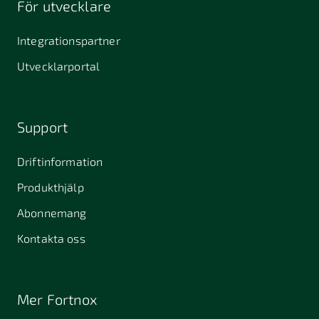
För utvecklare
645 61
64631
653 40
Stallarholmen
Gnesta
Karlstad
Integrationspartner
681 42
Utvecklarportal
Kristinehamn
721 30
754 54
771 30
Västerås
Uppsala
Ludvika
Support
776 31
Hedemora
Driftinformation
831 30
Produkthjälp
Östersund
Alafors
Alfta
Alingsås
Abonnemang
Almunge
Alnarp
Alunda
Kontakta oss
Alvesta
Anderslöv
Angered
Arboga
Arbrå
Arjeplog
Mer Fortnox
Arlandastad
Arlöv
Arvidsjaur