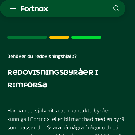
Starta företag
Skaffa Fortnox
För redovisningsbyrån
Kunskap & inspiration
Behöver du redovisningshjälp?
redovisningsbyråer i
Logga in
Kontakt
rimforsa
Om Fortnox
Karriär
Kontakt
Här kan du själv hitta och kontakta byråer
kunniga i Fortnox, eller bli matchad med en byrå
som passar dig. Svara på några frågor och bli