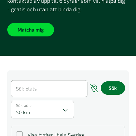
kontaktad av upp till 6 byråer som vill hjälpa dig
- gratis och utan att binda dig!
Matcha mig
Sök
Sök plats
Sökradie
50 km
Visa byråer i hela Sverige