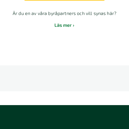
Är du en av våra byråpartners och vill synas här?
Läs mer
E
F
G
H
I
J
K
L
T
U
V
W
X
Y
Z
Å
2 Stockholm
118 26 Stockholm
12064 Stockhol