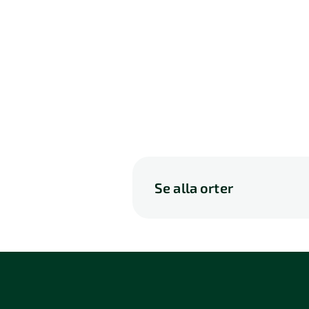
Se alla orter
A
B
C
D
P
Q
R
S
114 46 Stockholm
116 3