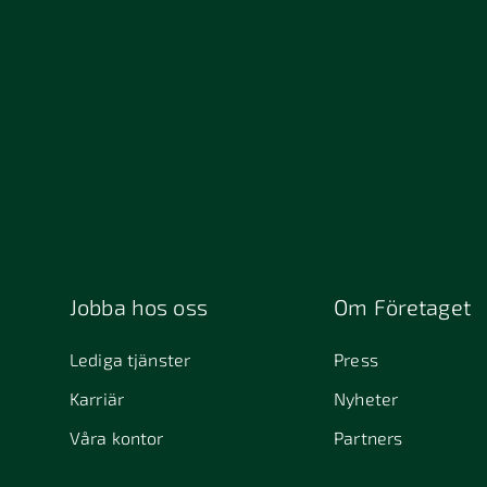
13234
152 4
211 49 Malmö
212 1
392 32 Kalmar
411 33
411 4
457 30 Tanumshede
462 
511 69 Sätila
512 5
541 31 Skövde
553 0
645 61
6463
Stallarholmen
721 30 Västerås
754 5
Jobba hos oss
Om Företaget
831 30 Östersund
Alafors
Alfta
Lediga tjänster
Press
Alunda
Alves
Karriär
Nyheter
Arjeplog
Arla
Våra kontor
Partners
Askim
Aves