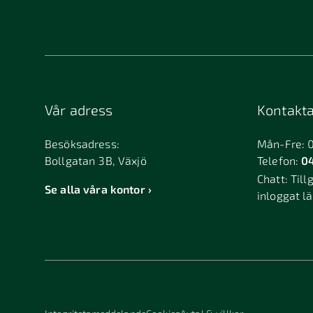
Bandhagen
Bank
Billdal
Bille
Björkvik
Björ
Bollebygd
Bolln
Vår adress
Kontakta
Boxholm
Brant
Bromölla
Brunf
Besöksadress:
Mån-Fre: 
Bollgatan 3B, Växjö
Telefon:
04
Bureå
Burlö
Chatt:
Till
Dalarö
Dalsj
Se alla våra kontor
inloggat l
Duved
Dösj
Edsbyn
Eker
Enköping
Ensk
Falkenberg
Falkö
Finspång
Fjuge