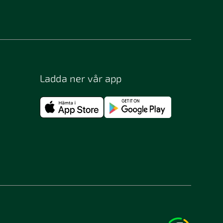
Bergsjö
Bjästa
Bohus-björkö
Borås
Ladda ner vår app
Bromma
Bunkeflostrand
Båstad
Djurhamn
Enhörna
Eslöv
Filipstad
Flen