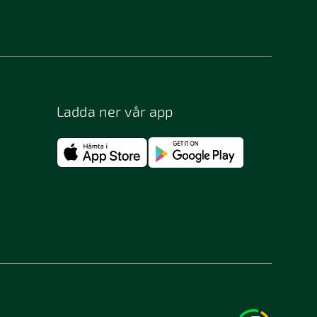
Bergsjö
Bjästa
Bohus-björkö
Borås
Ladda ner vår app
Bromma
Bunkeflostrand
Båstad
Djurhamn
Enhörna
Eslöv
Filipstad
Flen