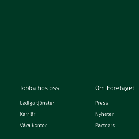
13234
152 4
211 49 Malmö
212 1
392 32 Kalmar
411 33
411 4
457 30 Tanumshede
462 
511 69 Sätila
512 5
541 31 Skövde
553 0
645 61
6463
Stallarholmen
721 30 Västerås
754 5
Jobba hos oss
Om Företaget
831 30 Östersund
Alafors
Alfta
Lediga tjänster
Press
Alunda
Alves
Karriär
Nyheter
Arjeplog
Arla
Våra kontor
Partners
Askim
Aves