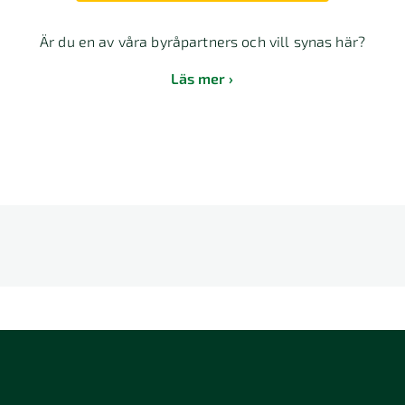
Är du en av våra byråpartners och vill synas här?
Läs mer
E
F
G
H
I
J
K
L
T
U
V
W
X
Y
Z
Å
2 Stockholm
118 26 Stockholm
12064 Stockhol