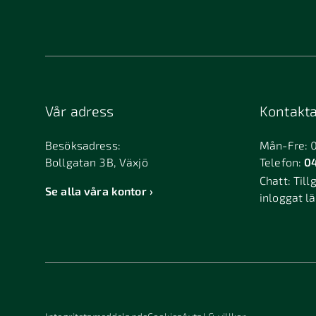
Bandhagen
Bank
Billdal
Bille
Björkvik
Björ
Bollebygd
Bolln
Vår adress
Kontakta
Boxholm
Brant
Bromölla
Brunf
Besöksadress:
Mån-Fre: 
Bollgatan 3B, Växjö
Telefon:
04
Bureå
Burlö
Chatt:
Till
Dalarö
Dalsj
Se alla våra kontor
inloggat l
Duved
Dösj
Edsbyn
Eker
Enköping
Ensk
Falkenberg
Falkö
Finspång
Fjuge