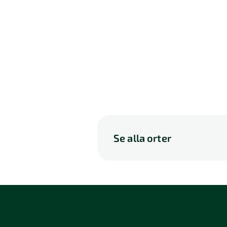
Se alla orter
A
B
C
D
P
Q
R
S
114 46 Stockholm
116 3