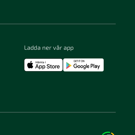
Bergsjö
Bjästa
Bohus-björkö
Borås
Ladda ner vår app
Bromma
Bunkeflostrand
Båstad
Djurhamn
Enhörna
Eslöv
Filipstad
Flen