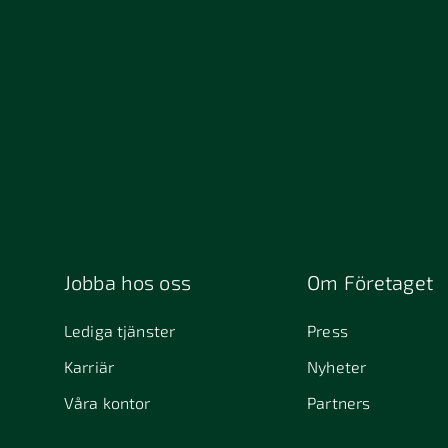
13234
152 4
211 49 Malmö
212 1
392 32 Kalmar
411 33
411 4
457 30 Tanumshede
462 
511 69 Sätila
512 5
541 31 Skövde
553 0
645 61
6463
Stallarholmen
721 30 Västerås
754 5
Jobba hos oss
Om Företaget
831 30 Östersund
Alafors
Alfta
Lediga tjänster
Press
Alunda
Alves
Karriär
Nyheter
Arjeplog
Arla
Våra kontor
Partners
Askim
Aves