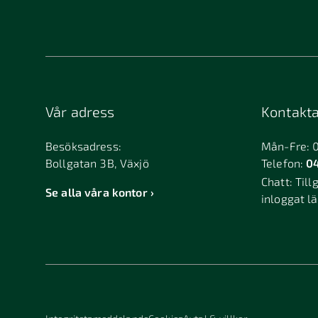
Bandhagen
Bank
Billdal
Bille
Björkvik
Björ
Bollebygd
Bolln
Vår adress
Kontakta
Boxholm
Brant
Bromölla
Brunf
Besöksadress:
Mån-Fre: 
Bollgatan 3B, Växjö
Telefon:
04
Bureå
Burlö
Chatt:
Till
Dalarö
Dalsj
Se alla våra kontor
inloggat l
Duved
Dösj
Edsbyn
Eker
Enköping
Ensk
Falkenberg
Falkö
Finspång
Fjuge