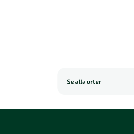
Se alla orter
A
B
C
D
P
Q
R
S
114 46 Stockholm
116 3