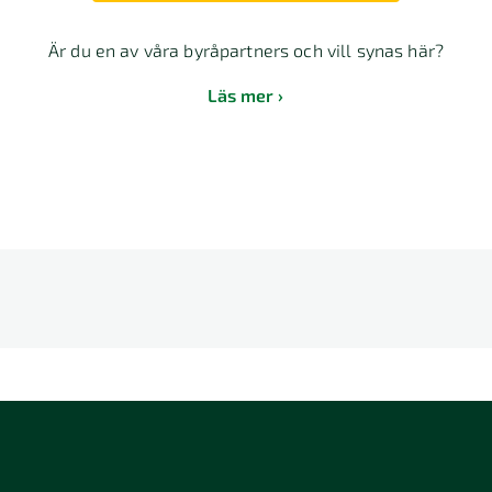
Är du en av våra byråpartners och vill synas här?
Läs mer
E
F
G
H
I
J
K
L
T
U
V
W
X
Y
Z
Å
2 Stockholm
118 26 Stockholm
12064 Stockhol