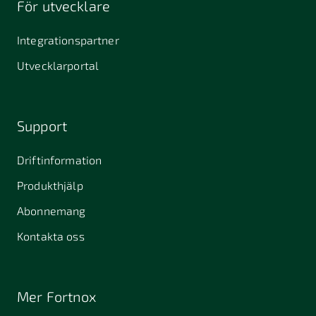
För utvecklare
645 61
64631
653 40
Stallarholmen
Gnesta
Karlstad
Integrationspartner
681 42
Utvecklarportal
Kristinehamn
721 30
754 54
771 30
Västerås
Uppsala
Ludvika
Support
776 31
Hedemora
Driftinformation
831 30
Produkthjälp
Östersund
Alafors
Alfta
Alingsås
Abonnemang
Almunge
Alnarp
Alunda
Kontakta oss
Alvesta
Angered
Arboga
Arbrå
Arjeplog
Arlandastad
Mer Fortnox
Arlöv
Arvidsjaur
Arvika