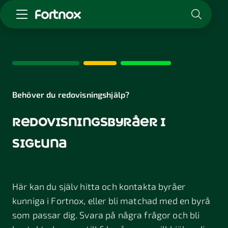
Starta företag
Skaffa Fortnox
För redovisningsbyrån
Kunskap & inspiration
Behöver du redovisningshjälp?
redovisningsbyråer i
Logga in
Kontakt
sigtuna
Om Fortnox
Karriär
Kontakt
Här kan du själv hitta och kontakta byråer
kunniga i Fortnox, eller bli matchad med en byrå
som passar dig. Svara på några frågor och bli