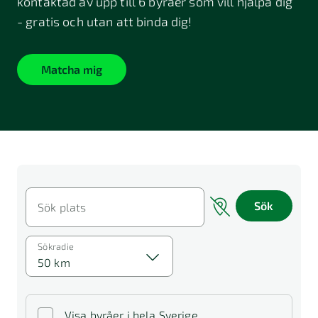
kontaktad av upp till 6 byråer som vill hjälpa dig
- gratis och utan att binda dig!
Matcha mig
Sök
Sök plats
Sökradie
50 km
Visa byråer i hela Sverige