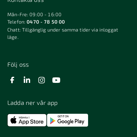
Bålsta
Båstad
Dalarö
Dalsjöfors
Danderyd
Mån-Fre: 09:00 - 16:00
Telefon:
0470 - 78 50 00
Deje
Djurhamn
Duved
Chatt:
Tillgänglig under samma tider via inloggat
Dösjebro
läge.
Edsbyn
Ekerö
Eksjö
Engelholm
Enhörna
Enköping
Enskede
Enskededalen
Eskilstuna
Följ oss
Eslöv
Falkenberg
Falköping
Falun
Farsta
Filipstad
Finspång
Ladda ner vår app
Fjugesta
Fjärdhundra
Fjärås
Flen
Floda
Forsa
Frändefors
Frösön
Fuengirola