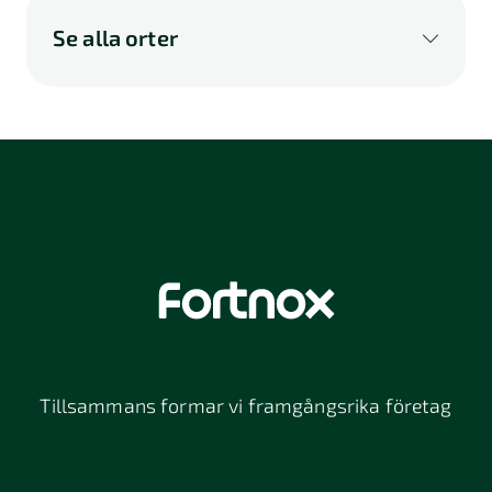
Se alla orter
A
B
C
D
E
F
G
H
I
K
L
M
N
O
P
Q
R
S
U
V
W
X
Y
Z
Å
Ä
Ö
114 46
116 32
118 26
Stockholm
Stockholm
Stockholm
12064
131 47
13234
Stockholm
Nacka
152 42
172 63
16261
Södertälje
Sundbyberg
Tillsammans formar vi framgångsrika företag
197 30 Bro
211 49
212 11