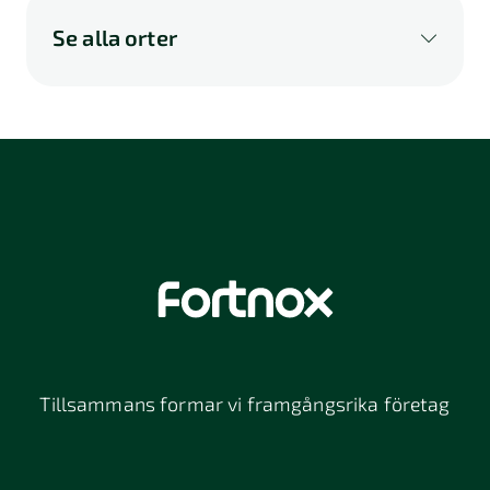
Se alla orter
A
B
C
D
E
F
G
H
I
K
L
M
N
O
P
Q
R
S
U
V
W
X
Y
Z
Å
Ä
Ö
114 46
116 32
118 26
Stockholm
Stockholm
Stockholm
12064
131 47
13234
Stockholm
Nacka
152 42
172 63
16261
Södertälje
Sundbyberg
Tillsammans formar vi framgångsrika företag
197 30 Bro
211 49
212 11