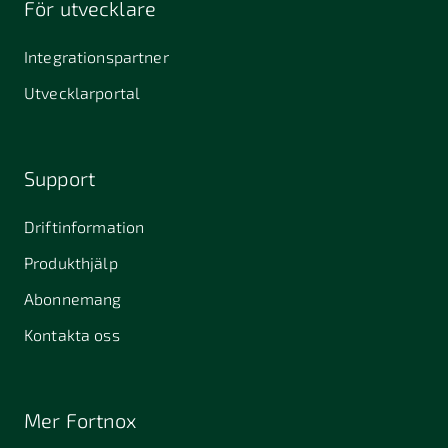
För utvecklare
645 61
64631
653 40
Stallarholmen
Gnesta
Karlstad
Integrationspartner
681 42
Utvecklarportal
Kristinehamn
721 30
754 54
771 30
Västerås
Uppsala
Ludvika
Support
776 31
Hedemora
Driftinformation
831 30
Produkthjälp
Östersund
Alafors
Alfta
Alingsås
Abonnemang
Almunge
Alnarp
Alunda
Kontakta oss
Alvesta
Anderslöv
Angered
Arboga
Arbrå
Arjeplog
Mer Fortnox
Arlandastad
Arlöv
Arvidsjaur