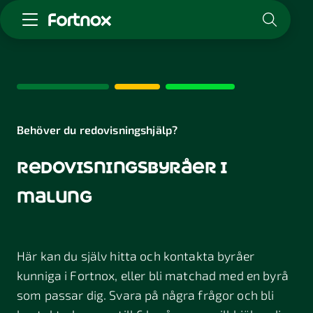
Starta företag
Skaffa Fortnox
För redovisningsbyrån
Kunskap & inspiration
Behöver du redovisningshjälp?
redovisningsbyråer i
Logga in
Kontakt
malung
Om Fortnox
Karriär
Kontakt
Här kan du själv hitta och kontakta byråer
kunniga i Fortnox, eller bli matchad med en byrå
som passar dig. Svara på några frågor och bli