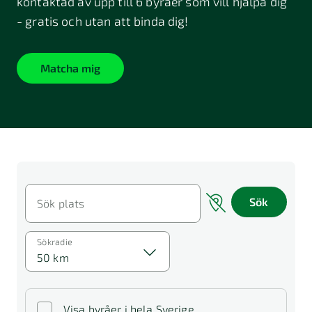
kontaktad av upp till 6 byråer som vill hjälpa dig
- gratis och utan att binda dig!
Matcha mig
Sök
Sök plats
Sökradie
50 km
Visa byråer i hela Sverige