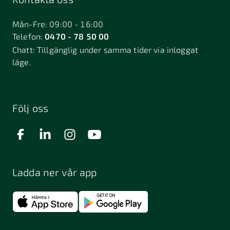
Bålsta
Båstad
Dalarö
Dalsjöfors
Danderyd
Mån-Fre: 09:00 - 16:00
Telefon:
0470 - 78 50 00
Deje
Djurhamn
Duved
Chatt:
Tillgänglig under samma tider via inloggat
Dösjebro
läge.
Edsbyn
Ekerö
Eksjö
Engelholm
Enhörna
Enköping
Enskede
Enskededalen
Eskilstuna
Följ oss
Eslöv
Falkenberg
Falköping
Falun
Farsta
Filipstad
Finspång
Ladda ner vår app
Fjugesta
Fjärdhundra
Fjärås
Flen
Floda
Forsa
Frändefors
Frösön
Fuengirola