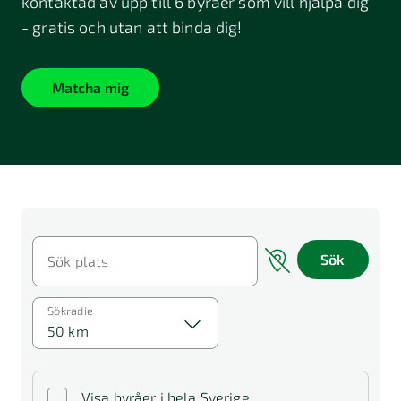
kontaktad av upp till 6 byråer som vill hjälpa dig
- gratis och utan att binda dig!
Matcha mig
Sök
Sök plats
Sökradie
50 km
Visa byråer i hela Sverige