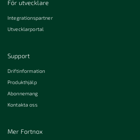
För utvecklare
645 61
64631
653 40
Stallarholmen
Gnesta
Karlstad
Integrationspartner
681 42
Utvecklarportal
Kristinehamn
721 30
754 54
771 30
Västerås
Uppsala
Ludvika
Support
776 31
Hedemora
Driftinformation
831 30
Produkthjälp
Östersund
Alafors
Alfta
Alingsås
Abonnemang
Almunge
Alnarp
Alunda
Kontakta oss
Alvesta
Anderslöv
Angered
Arboga
Arbrå
Arjeplog
Mer Fortnox
Arlandastad
Arlöv
Arvidsjaur