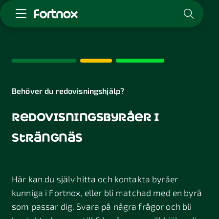
Starta företag
Skaffa Fortnox
För redovisningsbyrån
Kunskap & inspiration
Behöver du redovisningshjälp?
redovisningsbyråer i
Logga in
Kontakt
strängnäs
Om Fortnox
Karriär
Kontakt
Här kan du själv hitta och kontakta byråer
kunniga i Fortnox, eller bli matchad med en byrå
som passar dig. Svara på några frågor och bli