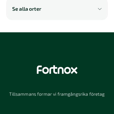
Se alla orter
A
B
C
D
E
F
G
H
I
K
L
M
N
O
P
Q
R
S
U
V
W
X
Y
Z
Å
Ä
Ö
114 46
116 32
118 26
Stockholm
Stockholm
Stockholm
12064
131 47
13234
Stockholm
Nacka
152 42
172 63
16261
Södertälje
Sundbyberg
Tillsammans formar vi framgångsrika företag
197 30 Bro
211 49
212 11