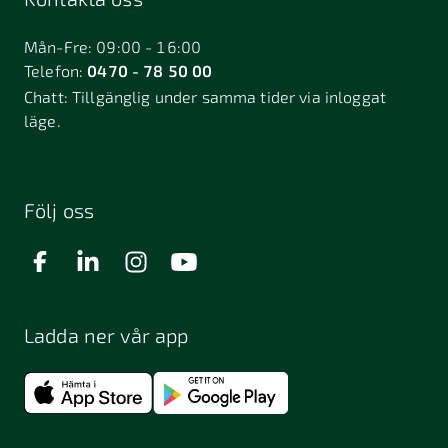
Bålsta
Båstad
Dalarö
Dalsjöfors
Danderyd
Mån-Fre: 09:00 - 16:00
Telefon:
0470 - 78 50 00
Deje
Djurhamn
Duved
Chatt:
Tillgänglig under samma tider via inloggat
Dösjebro
läge.
Edsbyn
Ekerö
Eksjö
Engelholm
Enhörna
Enköping
Enskede
Enskededalen
Eskilstuna
Följ oss
Eslöv
Falkenberg
Falköping
Falun
Farsta
Filipstad
Finspång
Ladda ner vår app
Fjugesta
Fjärdhundra
Fjärås
Flen
Floda
Forsa
Frändefors
Frösön
Fuengirola