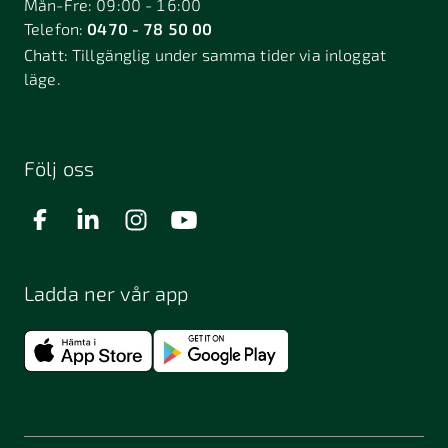
Mån-Fre: 09:00 - 16:00
Telefon:
0470 - 78 50 00
Deje
Djurhamn
Duved
Chatt:
Tillgänglig under samma tider via inloggat
Dösjebro
läge.
Edsbyn
Ekerö
Eksjö
Engelholm
Enhörna
Enköping
Enskede
Enskededalen
Eskilstuna
Följ oss
Eslöv
Falkenberg
Falköping
Falun
Farsta
Filipstad
Finspång
Ladda ner vår app
Fjugesta
Fjärdhundra
Fjärås
Flen
Floda
Forsa
Frändefors
Frösön
Fuengirola
Funäsdalen
Färjestaden
Föllinge
Garpenberg
Gislaved
Gnarp