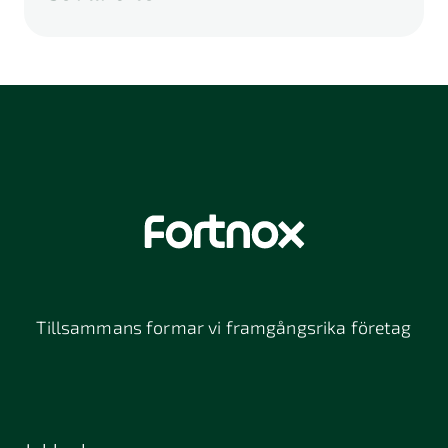
A
B
C
D
E
F
G
H
I
K
L
M
N
O
P
Q
R
S
U
V
W
X
Y
Z
Å
Ä
Ö
114 46
116 32
118 26
Stockholm
Stockholm
Stockholm
12064
131 47
13234
Stockholm
Nacka
152 42
172 63
16261
Södertälje
Sundbyberg
Tillsammans formar vi framgångsrika företag
197 30 Bro
211 49
212 11
Malmö
Malmö
392 32