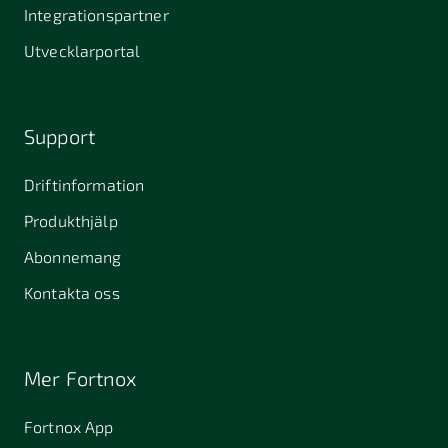
Stallarholmen
Gnesta
Karlstad
Integrationspartner
681 42
Utvecklarportal
Kristinehamn
721 30
754 54
771 30
Västerås
Uppsala
Ludvika
Support
776 31
Hedemora
Driftinformation
831 30
Produkthjälp
Östersund
Alafors
Alfta
Alingsås
Abonnemang
Almunge
Alnarp
Alunda
Kontakta oss
Alvesta
Angered
Arboga
Arbrå
Arjeplog
Arlandastad
Mer Fortnox
Arlöv
Arvidsjaur
Arvika
Fortnox App
Askim
Avesta