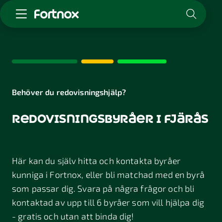
Starta företag
Skaffa Fortnox
För redovisningsbyrån
Kunskap & inspiration
Behöver du redovisningshjälp?
redovisningsbyråer i fjärås
Logga in
Kontakt
Om Fortnox
Här kan du själv hitta och kontakta byråer
Karriär
Kontakt
kunniga i Fortnox, eller bli matchad med en byrå
som passar dig. Svara på några frågor och bli
kontaktad av upp till 6 byråer som vill hjälpa dig
- gratis och utan att binda dig!