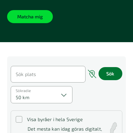
Matcha mig
Sök
Sök plats
Sökradie
50 km
Visa byråer i hela Sverige
Det mesta kan idag göras digitalt,