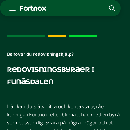
Starta företag
Skaffa Fortnox
För redovisningsbyrån
Kunskap & inspiration
Behöver du redovisningshjälp?
redovisningsbyråer i
Logga in
Kontakt
funäsdalen
Om Fortnox
Karriär
Kontakt
Här kan du själv hitta och kontakta byråer
kunniga i Fortnox, eller bli matchad med en byrå
som passar dig. Svara på några frågor och bli