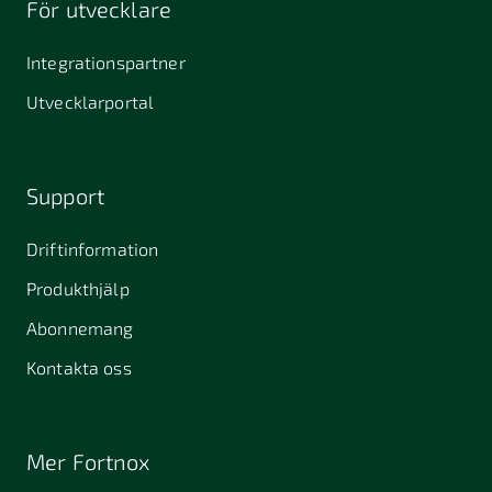
För utvecklare
645 61
64631
653 40
Stallarholmen
Gnesta
Karlstad
Integrationspartner
681 42
Utvecklarportal
Kristinehamn
721 30
754 54
771 30
Västerås
Uppsala
Ludvika
Support
776 31
Hedemora
Driftinformation
831 30
Produkthjälp
Östersund
Alafors
Alfta
Alingsås
Abonnemang
Almunge
Alnarp
Alunda
Kontakta oss
Alvesta
Angered
Arboga
Arbrå
Arjeplog
Arlandastad
Mer Fortnox
Arlöv
Arvidsjaur
Arvika