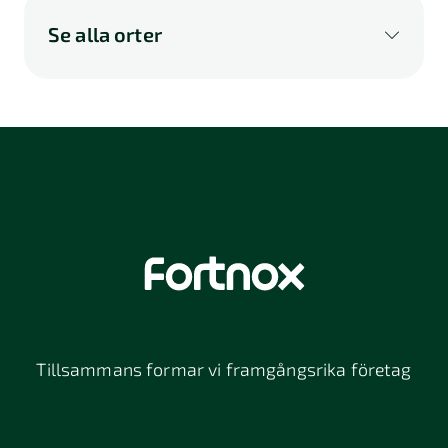
Se alla orter
A
B
C
D
E
F
G
H
I
K
L
M
N
O
P
Q
R
S
U
V
W
X
Y
Z
Å
Ä
Ö
114 46
116 32
118 26
Stockholm
Stockholm
Stockholm
12064
131 47
13234
Stockholm
Nacka
152 42
172 63
16261
Södertälje
Sundbyberg
Tillsammans formar vi framgångsrika företag
197 30 Bro
211 49
212 11