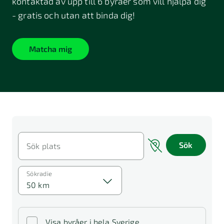
kontaktad av upp till 6 byråer som vill hjälpa dig
- gratis och utan att binda dig!
Matcha mig
Sök
Sök plats
Sökradie
50 km
Visa byråer i hela Sverige