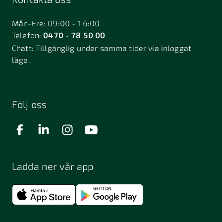
Bålsta
Båstad
Dalarö
Dalsjöfors
Danderyd
Mån-Fre: 09:00 - 16:00
Telefon:
0470 - 78 50 00
Deje
Djurhamn
Duved
Chatt:
Tillgänglig under samma tider via inloggat
Dösjebro
läge.
Edsbyn
Ekerö
Eksjö
Engelholm
Enhörna
Enköping
Enskede
Enskededalen
Eskilstuna
Följ oss
Eslöv
Falkenberg
Falköping
Falun
Farsta
Filipstad
Finspång
Ladda ner vår app
Fjugesta
Fjärdhundra
Fjärås
Flen
Floda
Forsa
Frändefors
Frösön
Fuengirola