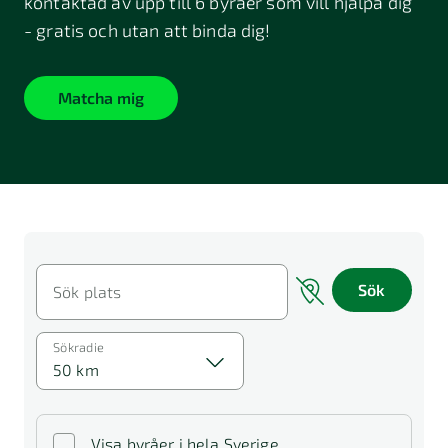
kontaktad av upp till 6 byråer som vill hjälpa dig
- gratis och utan att binda dig!
Matcha mig
Sök
Sök plats
Sökradie
50 km
Visa byråer i hela Sverige