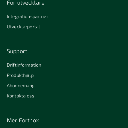
För utvecklare
645 61
64631
653 40
Stallarholmen
Gnesta
Karlstad
Integrationspartner
681 42
Utvecklarportal
Kristinehamn
721 30
754 54
771 30
Västerås
Uppsala
Ludvika
Support
776 31
Hedemora
Driftinformation
831 30
Produkthjälp
Östersund
Alafors
Alfta
Alingsås
Abonnemang
Almunge
Alnarp
Alunda
Kontakta oss
Alvesta
Angered
Arboga
Arbrå
Arjeplog
Arlandastad
Mer Fortnox
Arlöv
Arvidsjaur
Arvika