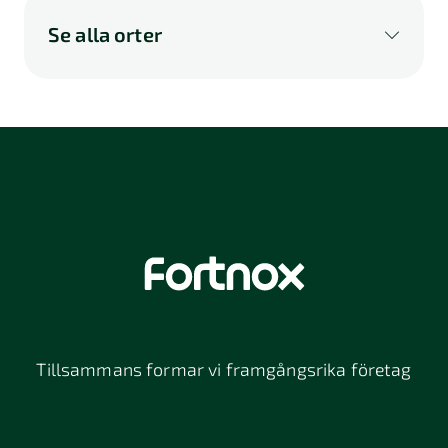
Se alla orter
A
B
C
D
E
F
G
H
I
K
L
M
N
O
P
Q
R
S
U
V
W
X
Y
Z
Å
Ä
Ö
114 46
116 32
118 26
Stockholm
Stockholm
Stockholm
12064
131 47
13234
Stockholm
Nacka
152 42
172 63
16261
Södertälje
Sundbyberg
Tillsammans formar vi framgångsrika företag
197 30 Bro
211 49
212 11