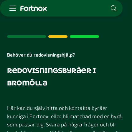
Starta företag
Skaffa Fortnox
För redovisningsbyrån
Kunskap & inspiration
Behöver du redovisningshjälp?
redovisningsbyråer i
Logga in
Kontakt
bromölla
Om Fortnox
Karriär
Kontakt
Här kan du själv hitta och kontakta byråer
kunniga i Fortnox, eller bli matchad med en byrå
som passar dig. Svara på några frågor och bli