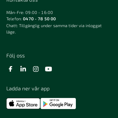
Bålsta
Båstad
Dalarö
Dalsjöfors
Danderyd
Mån-Fre: 09:00 - 16:00
Telefon:
0470 - 78 50 00
Deje
Djurhamn
Duved
Chatt:
Tillgänglig under samma tider via inloggat
Dösjebro
läge.
Edsbyn
Ekerö
Eksjö
Engelholm
Enhörna
Enköping
Enskede
Enskededalen
Eskilstuna
Följ oss
Eslöv
Falkenberg
Falköping
Falun
Farsta
Filipstad
Finspång
Ladda ner vår app
Fjugesta
Fjärdhundra
Fjärås
Flen
Floda
Forsa
Frändefors
Frösön
Fuengirola