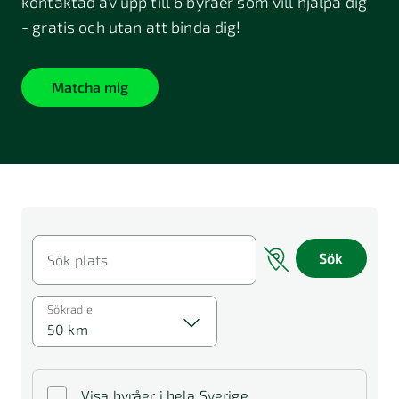
kontaktad av upp till 6 byråer som vill hjälpa dig
- gratis och utan att binda dig!
Matcha mig
Sök
Sök plats
Sökradie
50 km
Visa byråer i hela Sverige