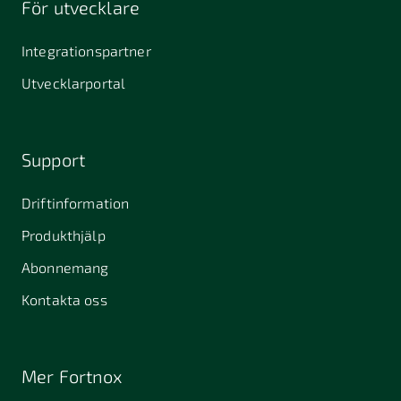
För utvecklare
645 61
64631
653 40
Stallarholmen
Gnesta
Karlstad
Integrationspartner
681 42
Utvecklarportal
Kristinehamn
721 30
754 54
771 30
Västerås
Uppsala
Ludvika
Support
776 31
Hedemora
Driftinformation
831 30
Produkthjälp
Östersund
Alafors
Alfta
Alingsås
Abonnemang
Almunge
Alnarp
Alunda
Kontakta oss
Alvesta
Angered
Arboga
Arbrå
Arjeplog
Arlandastad
Mer Fortnox
Arlöv
Arvidsjaur
Arvika