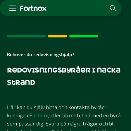
Starta företag
Skaffa Fortnox
För redovisningsbyrån
Kunskap & inspiration
Behöver du redovisningshjälp?
redovisningsbyråer i nacka
Logga in
Kontakt
strand
Om Fortnox
Karriär
Kontakt
Här kan du själv hitta och kontakta byråer
kunniga i Fortnox, eller bli matchad med en byrå
som passar dig. Svara på några frågor och bli