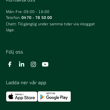
Bålsta
Båstad
Dalarö
Dalsjöfors
Danderyd
Mån-Fre: 09:00 - 16:00
Telefon:
0470 - 78 50 00
Deje
Djurhamn
Duved
Chatt:
Tillgänglig under samma tider via inloggat
Dösjebro
läge.
Edsbyn
Ekerö
Eksjö
Engelholm
Enhörna
Enköping
Enskede
Enskededalen
Eskilstuna
Följ oss
Eslöv
Falkenberg
Falköping
Falun
Farsta
Filipstad
Finspång
Ladda ner vår app
Fjugesta
Fjärdhundra
Fjärås
Flen
Floda
Forsa
Frändefors
Frösön
Fuengirola