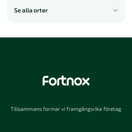
Se alla orter
A
B
C
D
E
F
G
H
I
K
L
M
N
O
P
Q
R
S
U
V
W
X
Y
Z
Å
Ä
Ö
114 46
116 32
118 26
Stockholm
Stockholm
Stockholm
12064
131 47
13234
Stockholm
Nacka
152 42
172 63
16261
Södertälje
Sundbyberg
Tillsammans formar vi framgångsrika företag
197 30 Bro
211 49
212 11