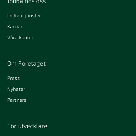
Jobba hos oss
Kalmar
411 40
412 51
411 33
Lediga tjänster
Göteborg
Göteborg
Karriär
434 37
451 55
457 30
Kungsbacka
Uddevalla
Tanumshede
Våra kontor
462 32
Vänersborg
511 69
512 50
523 24
Om Företaget
Sätila
Svenljunga
Ulricehamn
Press
532 40
541 30
541 31
Skara
Skövde
Skövde
Nyheter
553 05
575 35
582 22
Partners
Jönköping
Eksjö
Linköping
598 37
Vimmerby
För utvecklare
645 61
64631
653 40