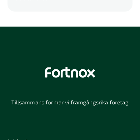
A
B
C
D
E
F
G
H
I
K
L
M
N
O
P
Q
R
S
U
V
W
X
Y
Z
Å
Ä
Ö
114 46
116 32
118 26
Stockholm
Stockholm
Stockholm
12064
131 47
13234
Stockholm
Nacka
152 42
172 63
16261
Södertälje
Sundbyberg
Tillsammans formar vi framgångsrika företag
197 30 Bro
211 49
212 11
Malmö
Malmö
392 32