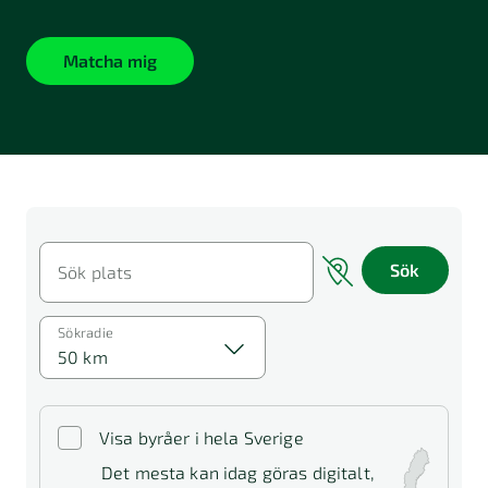
Matcha mig
Sök
Sök plats
Sökradie
50 km
Visa byråer i hela Sverige
Det mesta kan idag göras digitalt,