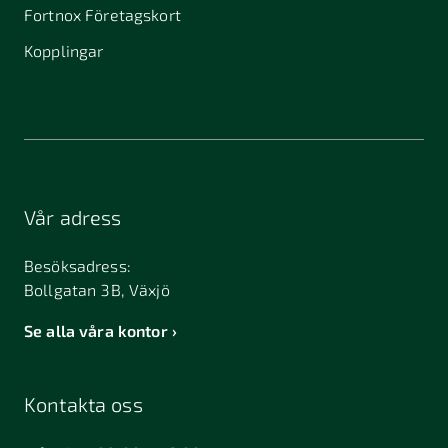
Bandhagen
Bankeryd
Bara
Fortnox Företagskort
Bergkvara
Bergsjö
Billdal
Kopplingar
Billesholm
Bjuråker
Bjärred
Bjästa
Björkvik
Björneborg
Blidö
Boden
Bohus-björkö
Bollebygd
Bollnäs
Borgholm
Vår adress
Borlänge
Borås
Boxholm
Besöksadress:
Brantevik
Bredaryd
Bro
Bollgatan 3B, Växjö
Bromma
Bromölla
Brunflo
Se alla våra kontor
Bräcke
Brålanda
Bunkeflostrand
Bureå
Burlöv
Bälinge
Kontakta oss
Bålsta
Båstad
Dalarö
Dalsjöfors
Danderyd