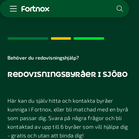
Starta företag
Skaffa Fortnox
För redovisningsbyrån
Kunskap & inspiration
Behöver du redovisningshjälp?
redovisningsbyråer i sjöbo
Logga in
Kontakt
Om Fortnox
Här kan du själv hitta och kontakta byråer
Karriär
Kontakt
kunniga i Fortnox, eller bli matchad med en byrå
som passar dig. Svara på några frågor och bli
kontaktad av upp till 6 byråer som vill hjälpa dig
- gratis och utan att binda dig!