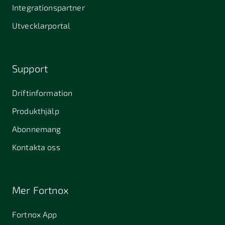
Stallarholmen
Gnesta
Karlstad
Integrationspartner
681 42
Utvecklarportal
Kristinehamn
721 30
754 54
771 30
Västerås
Uppsala
Ludvika
Support
776 31
Hedemora
Driftinformation
831 30
Produkthjälp
Östersund
Alafors
Alfta
Alingsås
Abonnemang
Almunge
Alnarp
Alunda
Kontakta oss
Alvesta
Angered
Arboga
Arbrå
Arjeplog
Arlandastad
Mer Fortnox
Arlöv
Arvidsjaur
Arvika
Fortnox App
Askim
Avesta