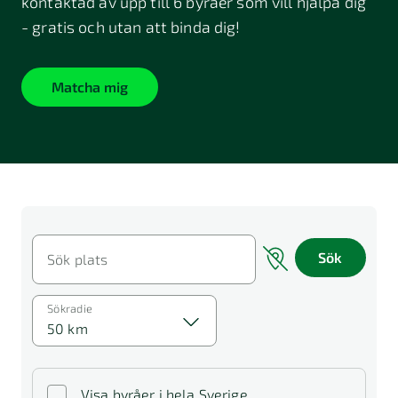
kontaktad av upp till 6 byråer som vill hjälpa dig
- gratis och utan att binda dig!
Matcha mig
Sök
Sök plats
Sökradie
50 km
Visa byråer i hela Sverige