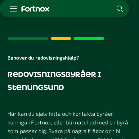
Starta företag
Skaffa Fortnox
För redovisningsbyrån
Kunskap & inspiration
Behöver du redovisningshjälp?
redovisningsbyråer i
Logga in
Kontakt
stenungsund
Om Fortnox
Karriär
Kontakt
Här kan du själv hitta och kontakta byråer
kunniga i Fortnox, eller bli matchad med en byrå
som passar dig. Svara på några frågor och bli