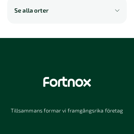
Se alla orter
A
B
C
D
E
F
G
H
I
K
L
M
N
O
P
Q
R
S
U
V
W
X
Y
Z
Å
Ä
Ö
114 46
116 32
118 26
Stockholm
Stockholm
Stockholm
12064
131 47
13234
Stockholm
Nacka
152 42
172 63
16261
Södertälje
Sundbyberg
Tillsammans formar vi framgångsrika företag
197 30 Bro
211 49
212 11