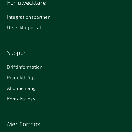
För utvecklare
645 61
64631
653 40
Stallarholmen
Gnesta
Karlstad
Integrationspartner
681 42
Utvecklarportal
Kristinehamn
721 30
754 54
771 30
Västerås
Uppsala
Ludvika
Support
776 31
Hedemora
Driftinformation
831 30
Produkthjälp
Östersund
Alafors
Alfta
Alingsås
Abonnemang
Almunge
Alnarp
Alunda
Kontakta oss
Alvesta
Anderslöv
Angered
Arboga
Arbrå
Arjeplog
Mer Fortnox
Arlandastad
Arlöv
Arvidsjaur