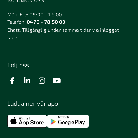
Bålsta
Båstad
Dalarö
Dalsjöfors
Danderyd
Mån-Fre: 09:00 - 16:00
Telefon:
0470 - 78 50 00
Deje
Djurhamn
Duved
Chatt:
Tillgänglig under samma tider via inloggat
Dösjebro
läge.
Edsbyn
Ekerö
Eksjö
Engelholm
Enhörna
Enköping
Enskede
Enskededalen
Eskilstuna
Följ oss
Eslöv
Falkenberg
Falköping
Falun
Farsta
Filipstad
Finspång
Ladda ner vår app
Fjugesta
Fjärdhundra
Fjärås
Flen
Floda
Forsa
Frändefors
Frösön
Fuengirola