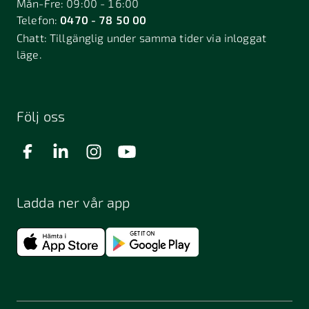
Mån-Fre: 09:00 - 16:00
Telefon:
0470 - 78 50 00
Deje
Djurhamn
Duved
Chatt:
Tillgänglig under samma tider via inloggat
Dösjebro
läge.
Edsbyn
Ekerö
Eksjö
Engelholm
Enhörna
Enköping
Enskede
Enskededalen
Eskilstuna
Följ oss
Eslöv
Falkenberg
Falköping
Falun
Farsta
Filipstad
Finspång
Ladda ner vår app
Fjugesta
Fjärdhundra
Fjärås
Flen
Floda
Forsa
Frändefors
Frösön
Fuengirola
Funäsdalen
Färjestaden
Föllinge
Garpenberg
Gislaved
Gnarp