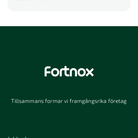
A
B
C
D
E
F
G
H
I
K
L
M
N
O
P
Q
R
S
U
V
W
X
Y
Z
Å
Ä
Ö
114 46
116 32
118 26
Stockholm
Stockholm
Stockholm
12064
131 47
13234
Stockholm
Nacka
152 42
172 63
16261
Södertälje
Sundbyberg
Tillsammans formar vi framgångsrika företag
197 30 Bro
211 49
212 11
Malmö
Malmö
392 32