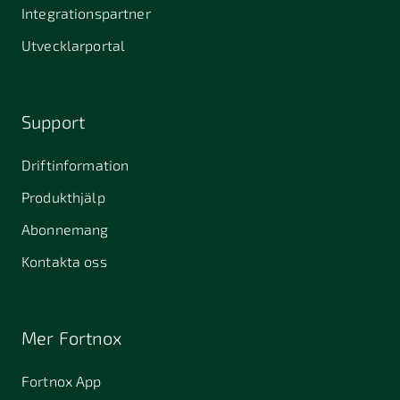
Stallarholmen
Gnesta
Karlstad
Integrationspartner
681 42
Utvecklarportal
Kristinehamn
721 30
754 54
771 30
Västerås
Uppsala
Ludvika
Support
776 31
Hedemora
Driftinformation
831 30
Produkthjälp
Östersund
Alafors
Alfta
Alingsås
Abonnemang
Almunge
Alnarp
Alunda
Kontakta oss
Alvesta
Anderslöv
Angered
Arboga
Arbrå
Arjeplog
Mer Fortnox
Arlandastad
Arlöv
Arvidsjaur
Fortnox App
Arvika
Askim
Avesta