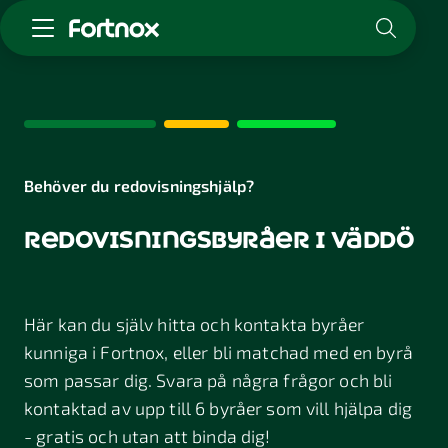
Starta företag
Skaffa Fortnox
För redovisningsbyrån
Kunskap & inspiration
Behöver du redovisningshjälp?
redovisningsbyråer i väddö
Logga in
Kontakt
Om Fortnox
Här kan du själv hitta och kontakta byråer
Karriär
Kontakt
kunniga i Fortnox, eller bli matchad med en byrå
som passar dig. Svara på några frågor och bli
kontaktad av upp till 6 byråer som vill hjälpa dig
- gratis och utan att binda dig!