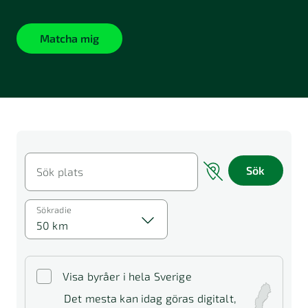
Matcha mig
Sök
Sök plats
Sökradie
50 km
Visa byråer i hela Sverige
Det mesta kan idag göras digitalt,