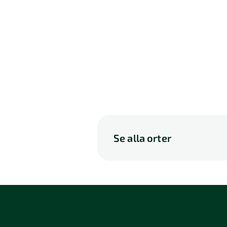
Se alla orter
A
B
C
D
P
Q
R
S
114 46 Stockholm
116 3