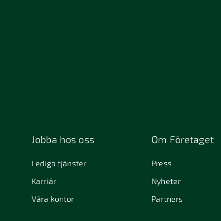
13234
152 4
211 49 Malmö
212 1
392 32 Kalmar
411 33
411 4
457 30 Tanumshede
462 
511 69 Sätila
512 5
541 31 Skövde
553 0
645 61
6463
Stallarholmen
721 30 Västerås
754 5
Jobba hos oss
Om Företaget
831 30 Östersund
Alafors
Alfta
Lediga tjänster
Press
Alunda
Alves
Karriär
Nyheter
Arjeplog
Arla
Våra kontor
Partners
Askim
Aves