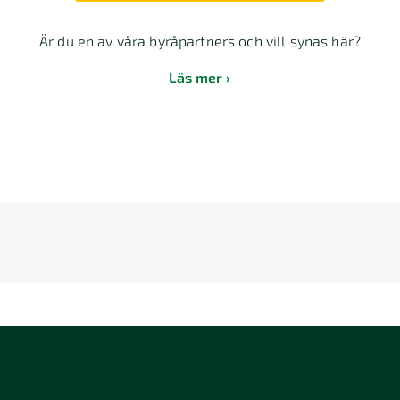
Är du en av våra byråpartners och vill synas här?
Läs mer
E
F
G
H
I
J
K
L
T
U
V
W
X
Y
Z
Å
2 Stockholm
118 26 Stockholm
12064 Stockhol