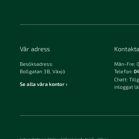
Bandhagen
Bank
Billdal
Bille
Björkvik
Björ
Bollebygd
Bolln
Vår adress
Kontakta
Boxholm
Brant
Bromölla
Brunf
Besöksadress:
Mån-Fre: 
Bollgatan 3B, Växjö
Telefon:
04
Bureå
Burlö
Chatt:
Till
Dalarö
Dalsj
Se alla våra kontor
inloggat l
Duved
Dösj
Edsbyn
Eker
Enköping
Ensk
Falkenberg
Falkö
Finspång
Fjuge