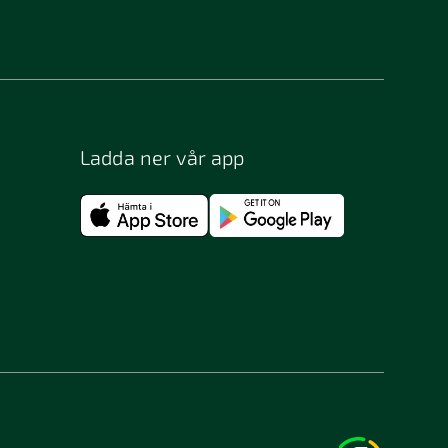
Bergsjö
Bjästa
Bohus-björkö
Borås
Ladda ner vår app
Bromma
Bunkeflostrand
Båstad
Djurhamn
Enhörna
Eslöv
Filipstad
Flen