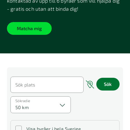
kontaktad av upp till 6 byråer som vill hjälpa dig
- gratis och utan att binda dig!
Matcha mig
Sök
Sök plats
Sökradie
50 km
Visa byråer i hela Sverige