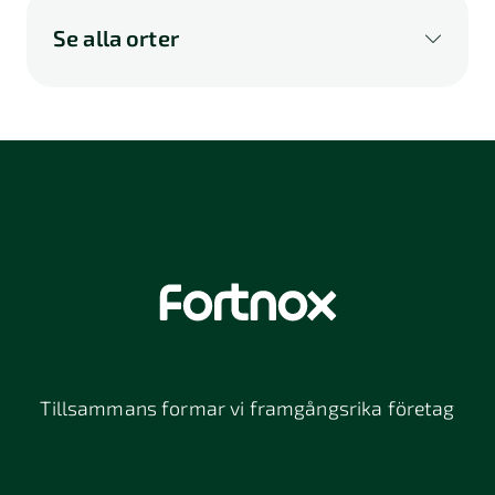
Se alla orter
A
B
C
D
E
F
G
H
I
K
L
M
N
O
P
Q
R
S
U
V
W
X
Y
Z
Å
Ä
Ö
114 46
116 32
118 26
Stockholm
Stockholm
Stockholm
12064
131 47
13234
Stockholm
Nacka
152 42
172 63
16261
Södertälje
Sundbyberg
Tillsammans formar vi framgångsrika företag
197 30 Bro
211 49
212 11