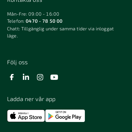
Bålsta
Båstad
Dalarö
Dalsjöfors
Danderyd
Mån-Fre: 09:00 - 16:00
Telefon:
0470 - 78 50 00
Deje
Djurhamn
Duved
Chatt:
Tillgänglig under samma tider via inloggat
Dösjebro
läge.
Edsbyn
Ekerö
Eksjö
Engelholm
Enhörna
Enköping
Enskede
Enskededalen
Eskilstuna
Följ oss
Eslöv
Falkenberg
Falköping
Falun
Farsta
Filipstad
Finspång
Ladda ner vår app
Fjugesta
Fjärdhundra
Fjärås
Flen
Floda
Forsa
Frändefors
Frösön
Fuengirola