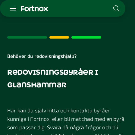
Starta företag
Skaffa Fortnox
För redovisningsbyrån
Kunskap & inspiration
Behöver du redovisningshjälp?
redovisningsbyråer i
Logga in
Kontakt
glanshammar
Om Fortnox
Karriär
Kontakt
Här kan du själv hitta och kontakta byråer
kunniga i Fortnox, eller bli matchad med en byrå
som passar dig. Svara på några frågor och bli