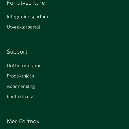
För utvecklare
645 61
64631
653 40
Stallarholmen
Gnesta
Karlstad
Integrationspartner
681 42
Utvecklarportal
Kristinehamn
721 30
754 54
771 30
Västerås
Uppsala
Ludvika
Support
776 31
Hedemora
Driftinformation
831 30
Produkthjälp
Östersund
Alafors
Alfta
Alingsås
Abonnemang
Almunge
Alnarp
Alunda
Kontakta oss
Alvesta
Angered
Arboga
Arbrå
Arjeplog
Arlandastad
Mer Fortnox
Arlöv
Arvidsjaur
Arvika