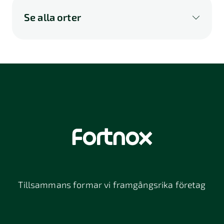
Se alla orter
A
B
C
D
E
F
G
H
I
K
L
M
N
O
P
Q
R
S
U
V
W
X
Y
Z
Å
Ä
Ö
114 46
116 32
118 26
Stockholm
Stockholm
Stockholm
12064
131 47
13234
Stockholm
Nacka
152 42
172 63
16261
Södertälje
Sundbyberg
Tillsammans formar vi framgångsrika företag
197 30 Bro
211 49
212 11