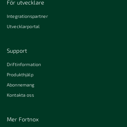
För utvecklare
645 61
64631
653 40
Stallarholmen
Gnesta
Karlstad
Integrationspartner
681 42
Utvecklarportal
Kristinehamn
721 30
754 54
771 30
Västerås
Uppsala
Ludvika
Support
776 31
Hedemora
Driftinformation
831 30
Produkthjälp
Östersund
Alafors
Alfta
Alingsås
Abonnemang
Almunge
Alnarp
Alunda
Kontakta oss
Alvesta
Anderslöv
Angered
Arboga
Arbrå
Arjeplog
Mer Fortnox
Arlandastad
Arlöv
Arvidsjaur