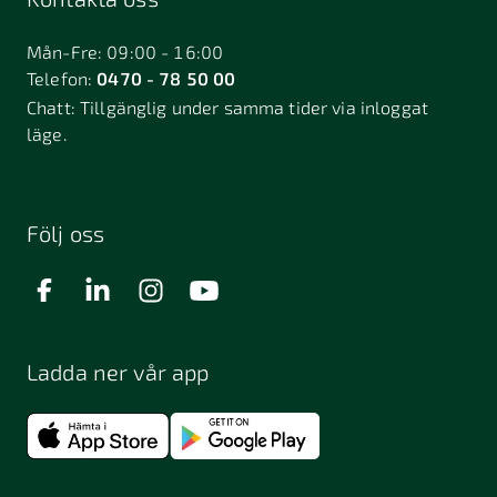
Bålsta
Båstad
Dalarö
Dalsjöfors
Danderyd
Mån-Fre: 09:00 - 16:00
Telefon:
0470 - 78 50 00
Deje
Djurhamn
Duved
Chatt:
Tillgänglig under samma tider via inloggat
Dösjebro
läge.
Edsbyn
Ekerö
Eksjö
Engelholm
Enhörna
Enköping
Enskede
Enskededalen
Eskilstuna
Följ oss
Eslöv
Falkenberg
Falköping
Falun
Farsta
Filipstad
Finspång
Ladda ner vår app
Fjugesta
Fjärdhundra
Fjärås
Flen
Floda
Forsa
Frändefors
Frösön
Fuengirola