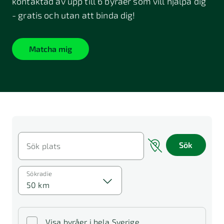
kontaktad av upp till 6 byråer som vill hjälpa dig
- gratis och utan att binda dig!
Matcha mig
Sök
Sök plats
Sökradie
50 km
Visa byråer i hela Sverige