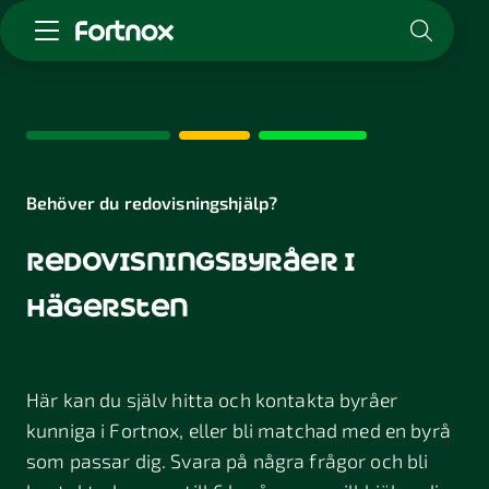
Starta företag
Skaffa Fortnox
För redovisningsbyrån
Kunskap & inspiration
Behöver du redovisningshjälp?
redovisningsbyråer i
Logga in
Kontakt
hägersten
Om Fortnox
Karriär
Kontakt
Här kan du själv hitta och kontakta byråer
kunniga i Fortnox, eller bli matchad med en byrå
som passar dig. Svara på några frågor och bli