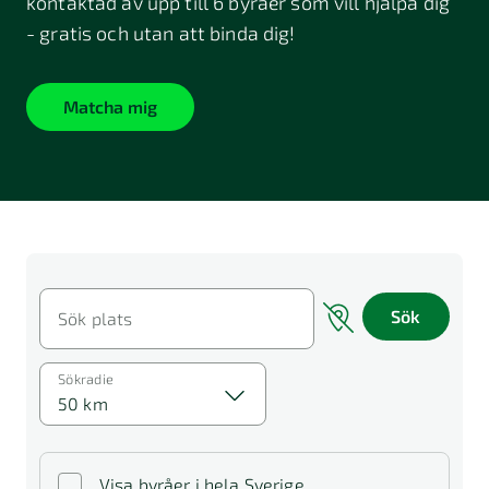
kontaktad av upp till 6 byråer som vill hjälpa dig
- gratis och utan att binda dig!
Matcha mig
Sök
Sök plats
Sökradie
50 km
Visa byråer i hela Sverige