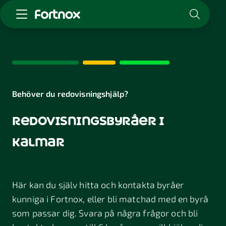
Starta företag
Skaffa Fortnox
För redovisningsbyrån
Kunskap & inspiration
Behöver du redovisningshjälp?
redovisningsbyråer i
Logga in
Kontakt
kalmar
Om Fortnox
Karriär
Kontakt
Här kan du själv hitta och kontakta byråer
kunniga i Fortnox, eller bli matchad med en byrå
som passar dig. Svara på några frågor och bli