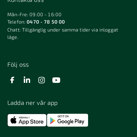
Bålsta
Båstad
Dalarö
Dalsjöfors
Danderyd
Mån-Fre: 09:00 - 16:00
Telefon:
0470 - 78 50 00
Deje
Djurhamn
Duved
Chatt:
Tillgänglig under samma tider via inloggat
Dösjebro
läge.
Edsbyn
Ekerö
Eksjö
Engelholm
Enhörna
Enköping
Enskede
Enskededalen
Eskilstuna
Följ oss
Eslöv
Falkenberg
Falköping
Falun
Farsta
Filipstad
Finspång
Ladda ner vår app
Fjugesta
Fjärdhundra
Fjärås
Flen
Floda
Forsa
Frändefors
Frösön
Fuengirola