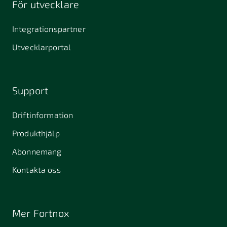
För utvecklare
645 61
64631
653 40
Stallarholmen
Gnesta
Karlstad
Integrationspartner
681 42
Utvecklarportal
Kristinehamn
721 30
754 54
771 30
Västerås
Uppsala
Ludvika
Support
776 31
Hedemora
Driftinformation
831 30
Produkthjälp
Östersund
Alafors
Alfta
Alingsås
Abonnemang
Almunge
Alnarp
Alunda
Kontakta oss
Alvesta
Angered
Arboga
Arbrå
Arjeplog
Arlandastad
Mer Fortnox
Arlöv
Arvidsjaur
Arvika