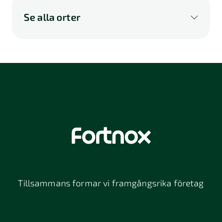
Se alla orter
A
B
C
D
E
F
G
H
I
K
L
M
N
O
P
Q
R
S
U
V
W
X
Y
Z
Å
Ä
Ö
114 46
116 32
118 26
Stockholm
Stockholm
Stockholm
12064
131 47
13234
Stockholm
Nacka
152 42
172 63
16261
Södertälje
Sundbyberg
Tillsammans formar vi framgångsrika företag
197 30 Bro
211 49
212 11