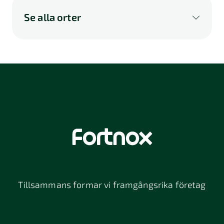
Se alla orter
A
B
C
D
E
F
G
H
I
K
L
M
N
O
P
Q
R
S
U
V
W
X
Y
Z
Å
Ä
Ö
114 46
116 32
118 26
Stockholm
Stockholm
Stockholm
12064
131 47
13234
Stockholm
Nacka
152 42
172 63
16261
Södertälje
Sundbyberg
Tillsammans formar vi framgångsrika företag
197 30 Bro
211 49
212 11