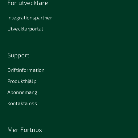
För utvecklare
645 61
64631
653 40
Stallarholmen
Gnesta
Karlstad
Integrationspartner
681 42
Utvecklarportal
Kristinehamn
721 30
754 54
771 30
Västerås
Uppsala
Ludvika
Support
776 31
Hedemora
Driftinformation
831 30
Produkthjälp
Östersund
Alafors
Alfta
Alingsås
Abonnemang
Almunge
Alnarp
Alunda
Kontakta oss
Alvesta
Angered
Arboga
Arbrå
Arjeplog
Arlandastad
Mer Fortnox
Arlöv
Arvidsjaur
Arvika