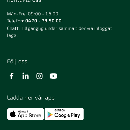
Bålsta
Båstad
Dalarö
Dalsjöfors
Danderyd
Mån-Fre: 09:00 - 16:00
Telefon:
0470 - 78 50 00
Deje
Djurhamn
Duved
Chatt:
Tillgänglig under samma tider via inloggat
Dösjebro
läge.
Edsbyn
Ekerö
Eksjö
Engelholm
Enhörna
Enköping
Enskede
Enskededalen
Eskilstuna
Följ oss
Eslöv
Falkenberg
Falköping
Falun
Farsta
Filipstad
Finspång
Ladda ner vår app
Fjugesta
Fjärdhundra
Fjärås
Flen
Floda
Forsa
Frändefors
Frösön
Fuengirola