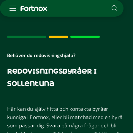
Starta företag
Skaffa Fortnox
För redovisningsbyrån
Kunskap & inspiration
Behöver du redovisningshjälp?
redovisningsbyråer i
Logga in
Kontakt
sollentuna
Om Fortnox
Karriär
Kontakt
Här kan du själv hitta och kontakta byråer
kunniga i Fortnox, eller bli matchad med en byrå
som passar dig. Svara på några frågor och bli