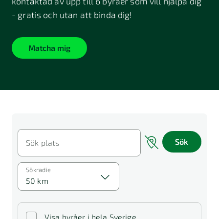
kontaktad av upp till 6 byråer som vill hjälpa dig
- gratis och utan att binda dig!
Matcha mig
Sök
Sök plats
Sökradie
50 km
Visa byråer i hela Sverige