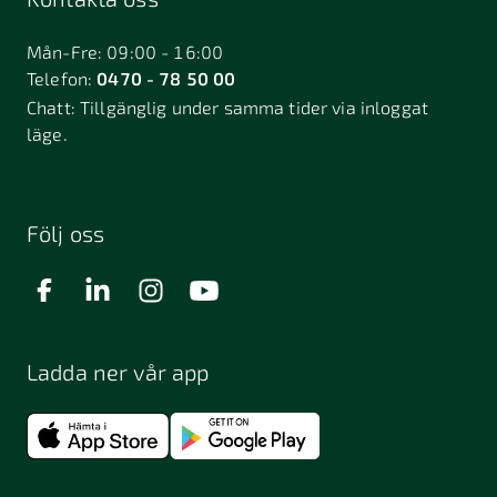
Bålsta
Båstad
Dalarö
Dalsjöfors
Danderyd
Mån-Fre: 09:00 - 16:00
Telefon:
0470 - 78 50 00
Deje
Djurhamn
Duved
Chatt:
Tillgänglig under samma tider via inloggat
Dösjebro
läge.
Edsbyn
Ekerö
Eksjö
Engelholm
Enhörna
Enköping
Enskede
Enskededalen
Eskilstuna
Följ oss
Eslöv
Falkenberg
Falköping
Falun
Farsta
Filipstad
Finspång
Ladda ner vår app
Fjugesta
Fjärdhundra
Fjärås
Flen
Floda
Forsa
Frändefors
Frösön
Fuengirola