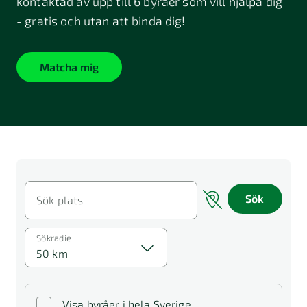
kontaktad av upp till 6 byråer som vill hjälpa dig
- gratis och utan att binda dig!
Matcha mig
Sök
Sök plats
Sökradie
50 km
Visa byråer i hela Sverige