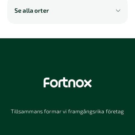
Se alla orter
A
B
C
D
E
F
G
H
I
K
L
M
N
O
P
Q
R
S
U
V
W
X
Y
Z
Å
Ä
Ö
114 46
116 32
118 26
Stockholm
Stockholm
Stockholm
12064
131 47
13234
Stockholm
Nacka
152 42
172 63
16261
Södertälje
Sundbyberg
Tillsammans formar vi framgångsrika företag
197 30 Bro
211 49
212 11