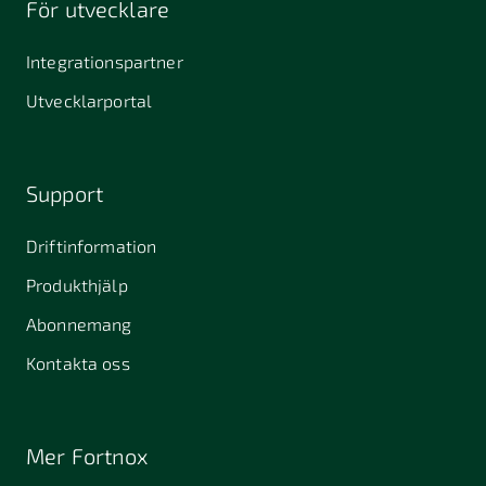
För utvecklare
645 61
64631
653 40
Stallarholmen
Gnesta
Karlstad
Integrationspartner
681 42
Utvecklarportal
Kristinehamn
721 30
754 54
771 30
Västerås
Uppsala
Ludvika
Support
776 31
Hedemora
Driftinformation
831 30
Produkthjälp
Östersund
Alafors
Alfta
Alingsås
Abonnemang
Almunge
Alnarp
Alunda
Kontakta oss
Alvesta
Angered
Arboga
Arbrå
Arjeplog
Arlandastad
Mer Fortnox
Arlöv
Arvidsjaur
Arvika