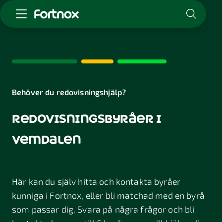
Starta företag
Skaffa Fortnox
För redovisningsbyrån
Kunskap & inspiration
Behöver du redovisningshjälp?
redovisningsbyråer i
Logga in
Kontakt
vemdalen
Om Fortnox
Karriär
Kontakt
Här kan du själv hitta och kontakta byråer
kunniga i Fortnox, eller bli matchad med en byrå
som passar dig. Svara på några frågor och bli